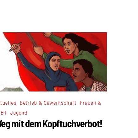
,
,
tuelles
Betrieb & Gewerkschaft
Frauen &
,
GBT
Jugend
eg mit dem Kopftuchverbot!