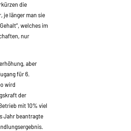
rkürzen die
 je länger man sie
 Gehalt“, welches im
chaften, nur
nerhöhung, aber
ugang für 6.
o wird
gskraft der
etrieb mit 10% viel
es Jahr beantragte
andlungsergebnis.