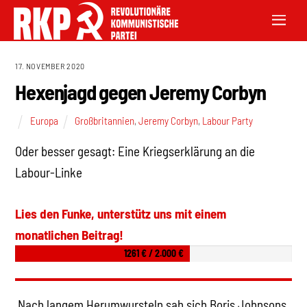
17. NOVEMBER 2020
Hexenjagd gegen Jeremy Corbyn
Europa
Großbritannien
,
Jeremy Corbyn
,
Labour Party
Oder besser gesagt: Eine Kriegserklärung an die
Labour-Linke
Lies den Funke, unterstütz uns mit einem
monatlichen Beitrag!
1261 € / 2.000 €
Nach langem Herumwursteln sah sich Boris Johnsons