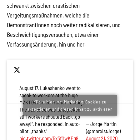
schwankt zwischen drastischen
Vergeltungsmaßnahmen, welche die
DemonstrantInnen noch weiter radikalisieren, und
Beschwichtigungsversuchen, etwa einer
Verfassungsänderung, hin und her.
August 17, Lukashenko went to
speak to workers at the huge
Klicke hier, um Marketing-Cookies zu
MZKT (Wheeled Tractor Factory).
akzeptieren und diesen Inhalt zu aktivieren
The audience was handpicked,
still workers shouted back „go
away!“, he responded, in auto-
— Jorge Martin
pilot, „thanks“
(@marxistJorge)
pic.twitter.com/5x3fQwKEq9
August 21, 2020