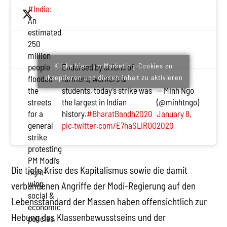
#India
:
An
estimated
250
million
Klicke hier, um Marketing-Cookies zu
Endorsed by unions of
people
akzeptieren und diesen Inhalt zu aktivieren
farmers, workers &
flooded
students, today’s strike was
— Minh Ngo
the
the largest in Indian
(@minhtngo)
streets
history.
#BharatBandh2020
January 8,
for a
pic.twitter.com/E7haSLiROO
2020
general
strike
protesting
PM Modi’s
Die tiefe Krise des Kapitalismus sowie die damit
right-
wing
verbundenen Angriffe der Modi-Regierung auf den
social &
Lebensstandard der Massen haben offensichtlich zur
economic
Hebung des Klassenbewusstseins und der
policies.