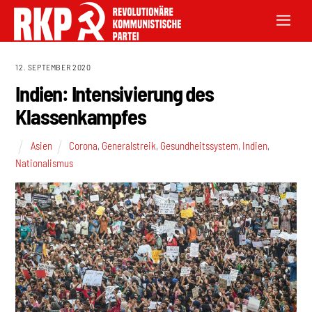
12. SEPTEMBER 2020
Indien: Intensivierung des
Klassenkampfes
Asien
Corona
,
Generalstreik
,
Gesundheitssystem
,
Indien
,
Nationalismus