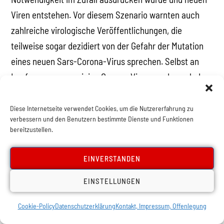
Viren entstehen. Vor diesem Szenario warnten auch
zahlreiche virologische Veröffentlichungen, die
teilweise sogar dezidiert von der Gefahr der Mutation
eines neuen Sars-Corona-Virus sprechen. Selbst an
Impfungen gegen einige Corona-Viren wurde nach der
SARS-Epidemie gearbeitet – bis diese nicht mehr
finanziert wurden, weil ein Impfstoff nicht profitabel
Diese Internetseite verwendet Cookies, um die Nutzererfahrung zu
verbessern und den Benutzern bestimmte Dienste und Funktionen
genug schien.
bereitzustellen.
Der dialektische Materialismus befähigt uns die Dinge
EINVERSTANDEN
in der Ganzheit ihrer widersprüchlichen Entwicklung zu
sehen und die Notwendigkeiten zu erkennen. Unseren
EINSTELLUNGEN
Ursprung in unbelebter Materie und die Rolle von Viren
Cookie-Policy
Datenschutzerklärung
Kontakt, Impressum, Offenlegung
in der Evolution zu verstehen, zeigt nur die Bedeutung