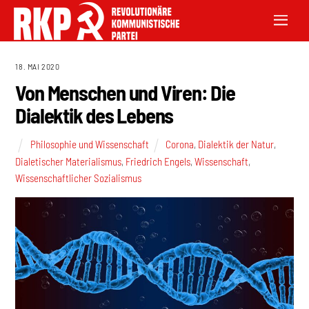
18. MAI 2020
Von Menschen und Viren: Die
Dialektik des Lebens
Philosophie und Wissenschaft
Corona
,
Dialektik der Natur
,
Dialetischer Materialismus
,
Friedrich Engels
,
Wissenschaft
,
Wissenschaftlicher Sozialismus