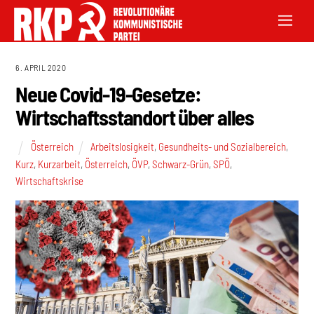
6. APRIL 2020
Neue Covid-19-Gesetze:
Wirtschaftsstandort über alles
Österreich
Arbeitslosigkeit
,
Gesundheits- und Sozialbereich
,
Kurz
,
Kurzarbeit
,
Österreich
,
ÖVP
,
Schwarz-Grün
,
SPÖ
,
Wirtschaftskrise