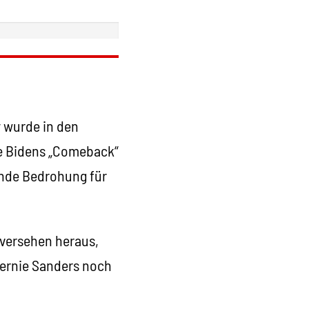
 wurde in den
oe Bidens „Comeback“
ende Bedrohung für
versehen heraus,
Bernie Sanders noch