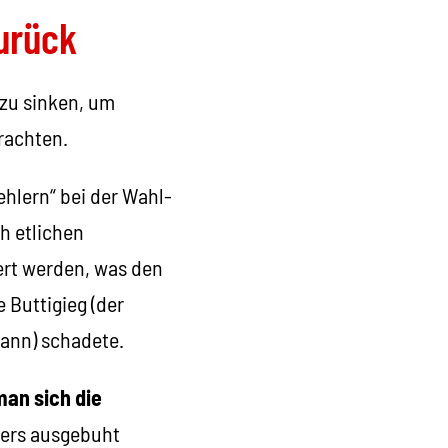
urück
 zu sinken, um
rachten.
hlern“ bei der Wahl-
h etlichen
ert werden, was den
 Buttigieg (der
ann) schadete.
man sich die
ders ausgebuht