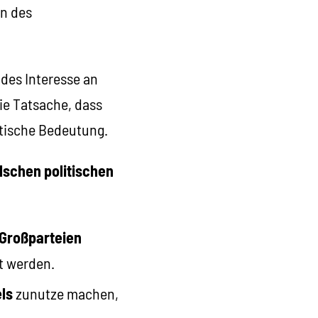
en des
des Interesse an
ie Tatsache, dass
atische Bedeutung.
lschen politischen
 Großparteien
t werden.
ls
zunutze machen,