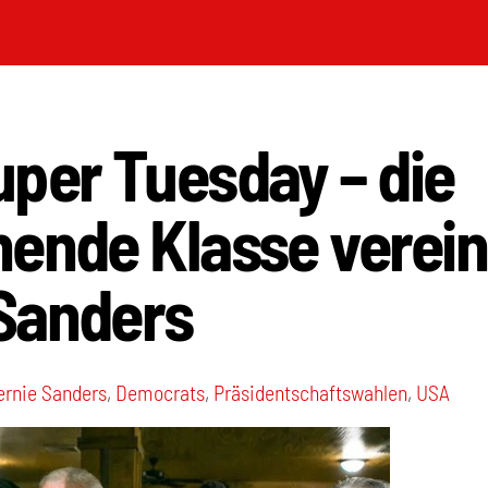
per Tuesday – die
ende Klasse verein
Sanders
ernie Sanders
,
Democrats
,
Präsidentschaftswahlen
,
USA