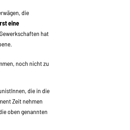
erwägen, die
rst eine
n Gewerkschaften hat
bene.
immen, noch nicht zu
istInnen, die in die
oment Zeit nehmen
i die oben genannten