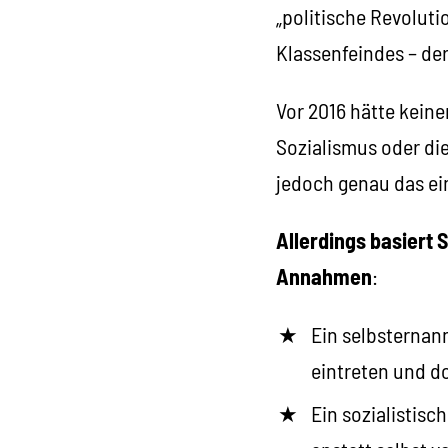
„politische Revoluti
Klassenfeindes – der
Vor 2016 hätte kein
Sozialismus oder di
jedoch genau das ei
Allerdings basiert 
Annahmen
:
Ein selbsternann
eintreten und d
Ein sozialistisc