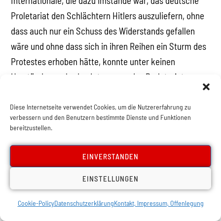
Internationale, die dazu imstande war, das deutsche
Proletariat den Schlächtern Hitlers auszuliefern, ohne
dass auch nur ein Schuss des Widerstands gefallen
wäre und ohne dass sich in ihren Reihen ein Sturm des
Protestes erhoben hätte, konnte unter keinen
Umständen mehr den Interessen des Proletariats
dienlich sein. Eine Internationale, die die Katastrophe
in Deutschland als „Sieg“ ausgab, konnte unmöglich die
Diese Internetseite verwendet Cookies, um die Nutzererfahrung zu
verbessern und den Benutzern bestimmte Dienste und Funktionen
Rolle als Führung des Proletariats erfüllen. Als
bereitzustellen.
Instrument der Weltrevolution war die Dritte
Internationale tot; sie war entartet zu einem gefügigen
EINVERSTANDEN
Werkzeug des Kremls und der russischen Außenpolitik.
EINSTELLUNGEN
Infolgedessen war es zu einer unumgänglichen
Notwendigkeit geworden, die Vorbereitungen für den
Cookie-Policy
Datenschutzerklärung
Kontakt, Impressum, Offenlegung
Aufbau einer Vierten Internationale zu treffen – einer