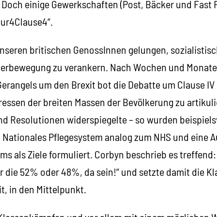
 Doch einige Gewerkschaften (Post, Bäcker und Fast 
ur4Clause4“.
s unseren britischen GenossInnen gelungen, sozialistis
eiterbewegung zu verankern. Nach Wochen und Monat
erangels um den Brexit bot die Debatte um Clause IV 
eressen der breiten Massen der Bevölkerung zu artikul
nd Resolutionen widerspiegelte – so wurden beispiels
 Nationales Pflegesystem analog zum NHS und eine 
ms als Ziele formuliert. Corbyn beschrieb es treffend
ür die 52% oder 48%, da sein!“ und setzte damit die K
, in den Mittelpunkt.