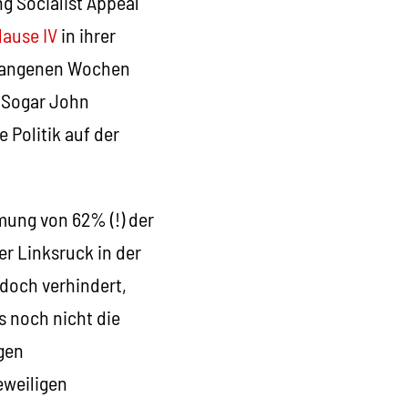
g Socialist Appeal
lause IV
in ihrer
ergangenen Wochen
 Sogar John
 Politik auf der
mung von 62% (!) der
er Linksruck in der
doch verhindert,
s noch nicht die
gen
eweiligen