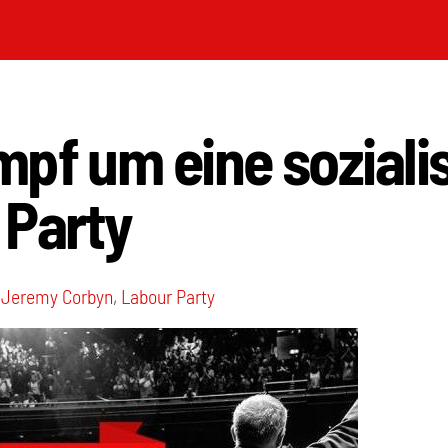
pf um eine soziali
 Party
,
Jeremy Corbyn
,
Labour Party