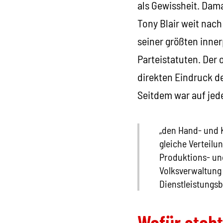
als Gewissheit. Dam
Tony Blair weit nach
seiner größten inner
Parteistatuten. Der
direkten Eindruck d
Seitdem war auf jed
„den Hand- und K
gleiche Verteil
Produktions- und
Volksverwaltung 
Dienstleistungsb
Wofür steh