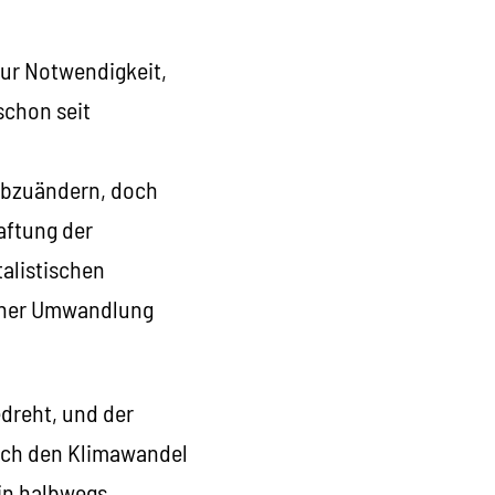
zur Notwendigkeit,
schon seit
abzuändern, doch
haftung der
talistischen
 einer Umwandlung
edreht, und der
 noch den Klimawandel
ein halbwegs