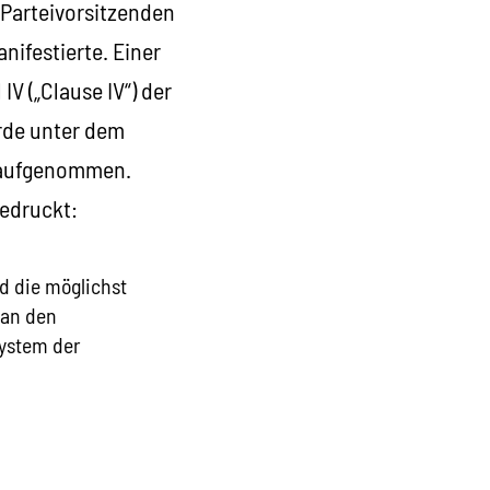
 Parteivorsitzenden
nifestierte. Einer
V („Clause IV“) der
urde unter dem
m aufgenommen.
gedruckt:
d die möglichst
 an den
System der