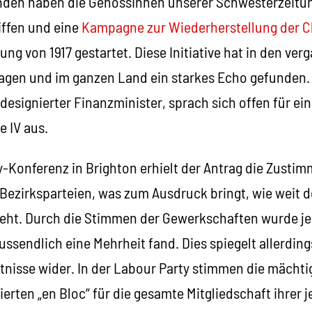
den haben die GenossInnen unserer Schwesterzeitun
iffen und eine
Kampagne zur Wiederherstellung der C
ng von 1917 gestartet. Diese Initiative hat in den v
agen und im ganzen Land ein starkes Echo gefunden.
esignierter Finanzminister, sprach sich offen für eine
e IV aus.
-Konferenz in Brighton erhielt der Antrag die Zustim
Bezirksparteien, was zum Ausdruck bringt, wie weit d
 geht. Durch die Stimmen der Gewerkschaften wurde je
ussendlich eine Mehrheit fand. Dies spiegelt allerding
tnisse wider. In der Labour Party stimmen die mächti
rten „en Bloc“ für die gesamte Mitgliedschaft ihrer j