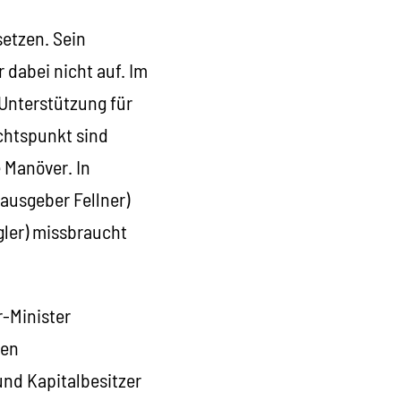
etzen. Sein
r dabei nicht auf. Im
 Unterstützung für
ichtspunkt sind
 Manöver. In
rausgeber Fellner)
gler) missbraucht
r-Minister
den
und Kapitalbesitzer