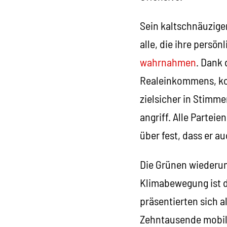
Sein kaltschnäuziger
alle, die ihre pers
wahrnahmen
. Dank 
Realeinkommens, kon
zielsicher in Stimm
angriff. Alle Partei
über fest, dass er a
Die Grünen wiederum
Klimabewegung ist d
präsentierten sich a
Zehntausende mobili