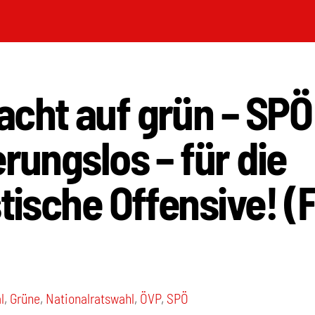
acht auf grün – SPÖ
erungslos – für die
stische Offensive! 
l
,
Grüne
,
Nationalratswahl
,
ÖVP
,
SPÖ