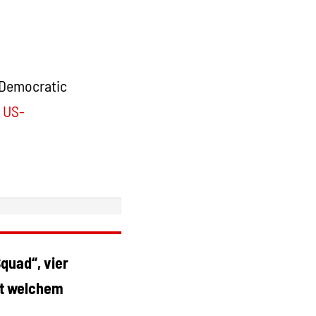
„Democratic
r
US-
quad“, vier
it welchem
?