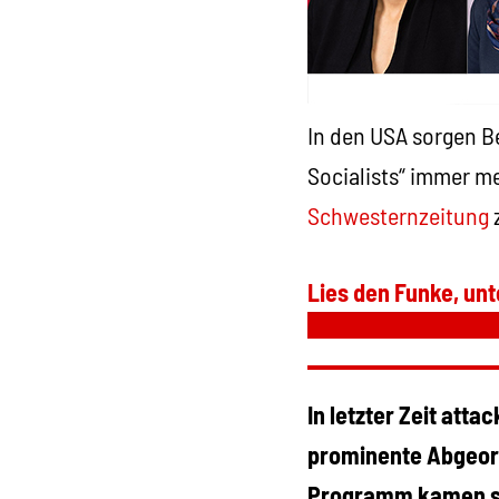
In den USA sorgen B
Socialists“ immer m
Schwesternzeitung
z
Lies den Funke, unt
In letzter Zeit att
prominente Abgeor
Programm kamen sie