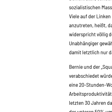
sozialistischen Mass
Viele auf der Linke
anzutreten, heißt, 
widerspricht völlig 
Unabhängiger gewäh
damit letztlich nur 
Bernie und der „Squ
verabschiedet würden
eine 20-Stunden-Woc
Arbeitsproduktivität
letzten 30 Jahren da
der unteren 50% um 