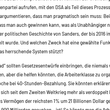
enpartei aufrufen, mit den DSA als Teil dieses Prozess
n argumentieren, dass man pragmatisch sein muss: B
dass man auch gewinnen kann, was als Unabhängiger ni
der politischen Geschichte von Sanders, der bis 2016 i
lt wurde. Und welchen Zweck hat eine gewählte Fun
das herrschende System stützt?
ad“ sollten Gesetzesentwürfe einbringen, die niemal
, aber die helfen könnten, die Arbeiterklasse zu orga
he bei 40-Stunden-Bezahlung. Sie könnten erklären
 sich seit dem Zweiten Weltkrieg mehr als verdoppelt
s Vermögen der reichsten 1% um 21 Billionen Dollar g
900 Milliarden gesunken – ist! So könnte man die Arb