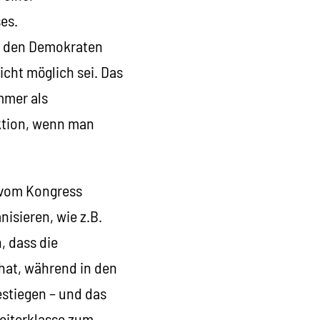
es.
ei den Demokraten
cht möglich sei. Das
mmer als
ktion, wenn man
s vom Kongress
nisieren, wie z.B.
, dass die
 hat, während in den
estiegen – und das
eiterklasse zum