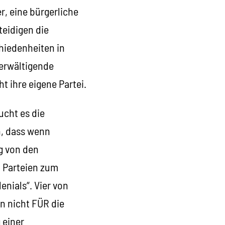
r, eine bürgerliche
teidigen die
hiedenheiten in
berwältigende
 ihre eigene Partei.
ucht es die
n, dass wenn
ig von den
 Parteien zum
enials“. Vier von
n nicht FÜR die
 einer