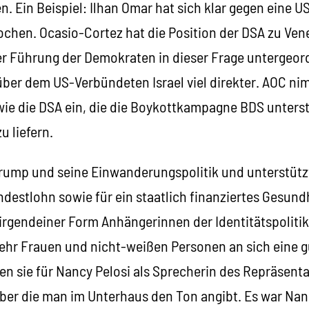
 Ein Beispiel: Ilhan Omar hat sich klar gegen eine US
chen. Ocasio-Cortez hat die Position der DSA zu Vene
er Führung der Demokraten in dieser Frage untergeor
nüber dem US-Verbündeten Israel viel direkter. AOC ni
 wie die DSA ein, die die Boykottkampagne BDS unters
u liefern.
 Trump und seine Einwanderungspolitik und unterstü
ndestlohn sowie für ein staatlich finanziertes Gesundh
n irgendeiner Form Anhängerinnen der Identitätspolit
ehr Frauen und nicht-weißen Personen an sich eine g
en sie für Nancy Pelosi als Sprecherin des Repräsent
ber die man im Unterhaus den Ton angibt. Es war Nanc