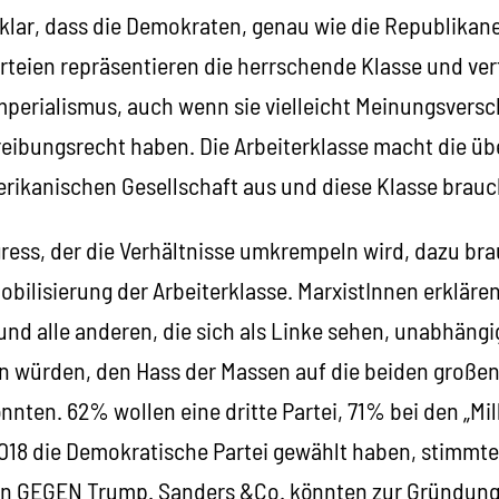
 klar, dass die Demokraten, genau wie die Republikane
arteien repräsentieren die herrschende Klasse und ver
mperialismus, auch wenn sie vielleicht Meinungsversc
eibungsrecht haben. Die Arbeiterklasse macht die ü
rikanischen Gesellschaft aus und diese Klasse braucht
gress, der die Verhältnisse umkrempeln wird, dazu bra
bilisierung der Arbeiterklasse. MarxistInnen erkläre
und alle anderen, die sich als Linke sehen, unabhäng
 würden, den Hass der Massen auf die beiden großen
nten. 62% wollen eine dritte Partei, 71% bei den „Mill
2018 die Demokratische Partei gewählt haben, stimmte
n GEGEN Trump. Sanders &Co. könnten zur Gründung