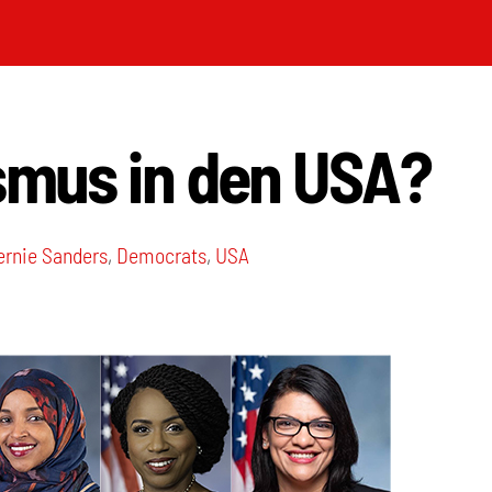
smus in den USA?
ernie Sanders
,
Democrats
,
USA