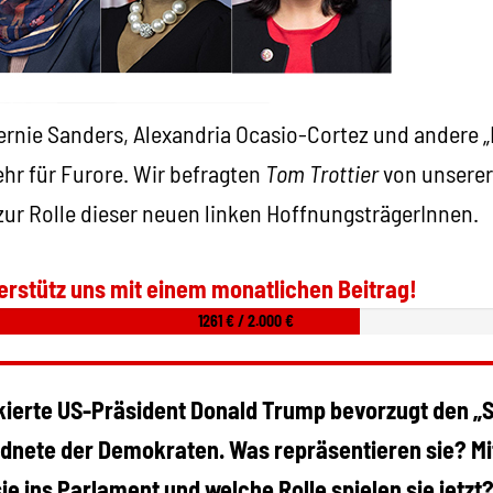
ernie Sanders, Alexandria Ocasio-Cortez und andere 
ehr für Furore. Wir befragten
Tom Trottier
von unsere
ur Rolle dieser neuen linken HoffnungsträgerInnen.
erstütz uns mit einem monatlichen Beitrag!
1261 € / 2.000 €
ackierte US-Präsident Donald Trump bevorzugt den „S
dnete der Demokraten. Was repräsentieren sie? M
 ins Parlament und welche Rolle spielen sie jetzt