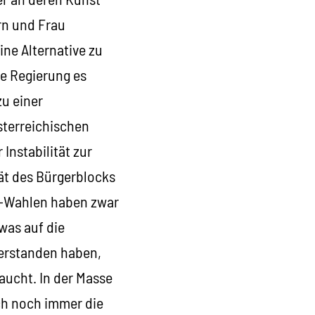
rn und Frau
ine Alternative zu
ie Regierung es
u einer
sterreichischen
Instabilität zur
tät des Bürgerblocks
AK-Wahlen haben zwar
was auf die
verstanden haben,
raucht. In der Masse
ch noch immer die