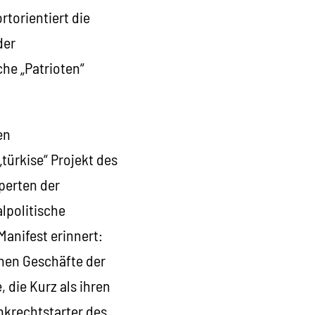
rtorientiert die
der
che „Patrioten“
en
türkise“ Projekt des
xperten der
alpolitische
anifest erinnert:
chen Geschäfte der
 die Kurz als ihren
nkrechtstarter des