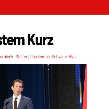
stem Kurz
erblock
,
Medien
,
Rassismus
,
Schwarz-Blau