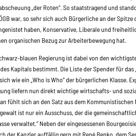
erabscheuung „der Roten“. So staatstragend und stando
ÖGB war, so sehr sich auch Bürgerliche an der Spitze 
genistet haben, Konservative, Liberale und freiheitli
inen organischen Bezug zur Arbeiterbewegung hat.
hwarz-blauen Regierung ist dabei von den wichtigst
es Kapitals bestimmt. Die Liste der Spender für das „
 sich wie ein „Who is Who“ der bürgerlichen Klasse. E
gung liefern nun direkt wichtige wirtschafts- und sozi
an fühlt sich an den Satz aus dem Kommunistischen M
gewalt ist nur ein Ausschuss, der die gemeinschaftli
sse verwaltet.“ Neben der eingesessenen Bourgeoisie,
ch der Kanzler auffällig gern mit René Benko, dem Se