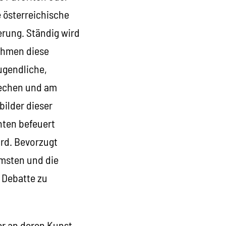
e österreichische
erung. Ständig wird
ehmen diese
ugendliche,
rechen und am
bilder dieser
hten befeuert
ird. Bevorzugt
rmsten und die
n Debatte zu
er an deren Kunst