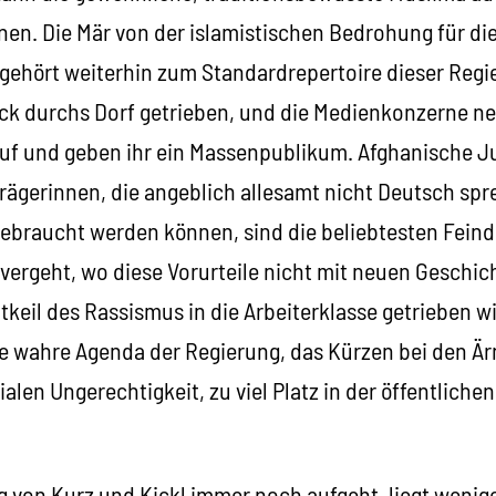
nen. Die Mär von der islamistischen Bedrohung für di
 gehört weiterhin zum Standardrepertoire dieser Regi
ck durchs Dorf getrieben, und die Medienkonzerne n
 auf und geben ihr ein Massenpublikum. Afghanische J
rägerinnen, die angeblich allesamt nicht Deutsch sp
gebraucht werden können, sind die beliebtesten Feind
vergeht, wo diese Vorurteile nicht mit neuen Geschic
keil des Rassismus in die Arbeiterklasse getrieben w
die wahre Agenda der Regierung, das Kürzen bei den Ä
ialen Ungerechtigkeit, zu viel Platz in der öffentliche
 von Kurz und Kickl immer noch aufgeht, liegt wenig