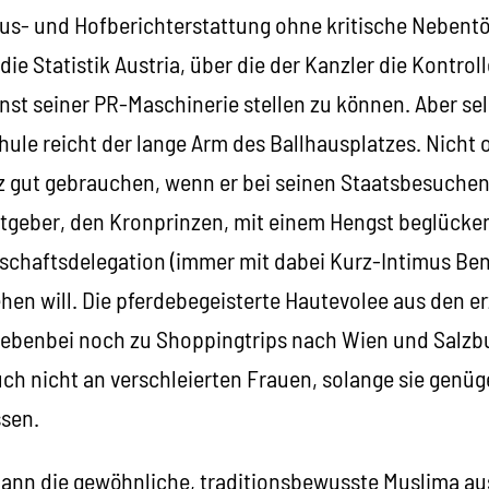
us- und Hofberichterstattung ohne kritische Nebentön
t die Statistik Austria, über die der Kanzler die Kontr
enst seiner PR-Maschinerie stellen zu können. Aber selb
hule reicht der lange Arm des Ballhausplatzes. Nicht
z gut gebrauchen, wenn er bei seinen Staatsbesuchen
tgeber, den Kronprinzen, mit einem Hengst beglücken
tschaftsdelegation (immer mit dabei Kurz-Intimus Ben
hen will. Die pferdebegeisterte Hautevolee aus den e
 nebenbei noch zu Shoppingtrips nach Wien und Salzb
ch nicht an verschleierten Frauen, solange sie genüg
sen.
 kann die gewöhnliche, traditionsbewusste Muslima au