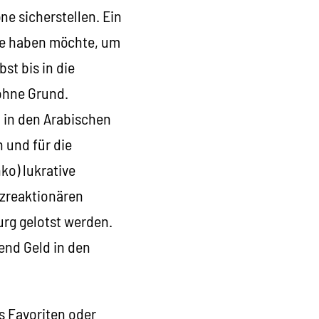
e sicherstellen. Ein
olle haben möchte, um
st bis in die
 ohne Grund.
 in den Arabischen
 und für die
ko) lukrative
rzreaktionären
urg gelotst werden.
end Geld in den
s Favoriten oder