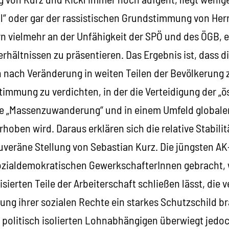
l“ oder gar der rassistischen Grundstimmung von Her
n vielmehr an der Unfähigkeit der SPÖ und des ÖGB, e
hältnissen zu präsentieren. Das Ergebnis ist, dass d
 nach Veränderung in weiten Teilen der Bevölkerung z
timmung zu verdichten, in der die Verteidigung der „ö
ie „Massenzuwanderung“ und in einem Umfeld globaler 
hoben wird. Daraus erklären sich die relative Stabili
ouveräne Stellung von Sebastian Kurz. Die jüngsten 
ozialdemokratischen GewerkschafterInnen gebracht, 
ierten Teile der Arbeiterschaft schließen lässt, die 
gung ihrer sozialen Rechte ein starkes Schutzschild b
, politisch isolierten Lohnabhängigen überwiegt jedo