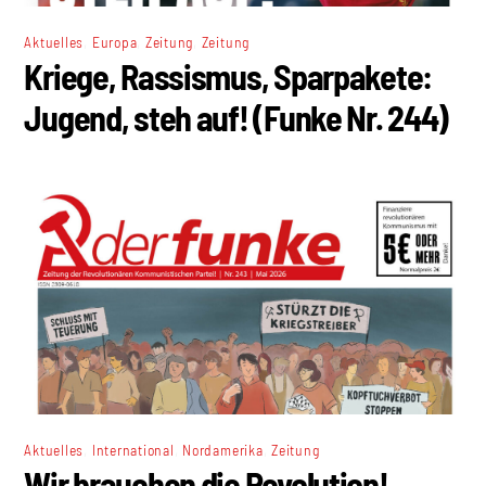
,
,
,
Aktuelles
Europa
Zeitung
Zeitung
Kriege, Rassismus, Sparpakete:
Jugend, steh auf! (Funke Nr. 244)
,
,
,
Aktuelles
International
Nordamerika
Zeitung
Wir brauchen die Revolution!