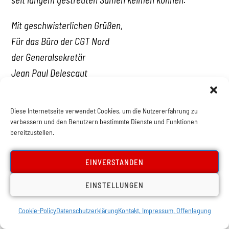
Mit geschwisterlichen Grüßen,
Für das Büro der CGT Nord
der Generalsekretär
Jean Paul Delescaut
Diese Internetseite verwendet Cookies, um die Nutzererfahrung zu
verbessern und den Benutzern bestimmte Dienste und Funktionen
bereitzustellen.
Klicke hier, um Marketing-Cookies zu
EINVERSTANDEN
akzeptieren und diesen Inhalt zu aktivieren
EINSTELLUNGEN
Cookie-Policy
Datenschutzerklärung
Kontakt, Impressum, Offenlegung