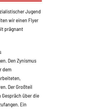
zialistischer Jugend
ten wir einen Flyer
alt prägnant
s
agen. Den Zynismus
or dem
rbeiteten,
en. Der Großteil
n Gespräch über die
zufangen. Ein