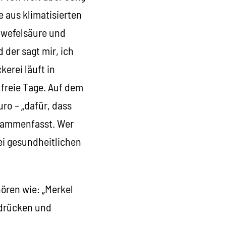
 aus klimatisierten
chwefelsäure und
der sagt mir, ich
erei läuft in
 freie Tage. Auf dem
ro – „dafür, dass
usammenfasst. Wer
bei gesundheitlichen
hören wie: „Merkel
 drücken und