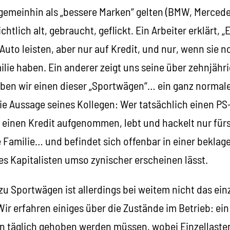
 gemeinhin als „bessere Marken“ gelten (BMW, Mercedes
chtlich alt, gebraucht, geflickt. Ein Arbeiter erklärt, 
Auto leisten, aber nur auf Kredit, und nur, wenn sie n
lie haben. Ein anderer zeigt uns seine über zehnjährig
aben wir einen dieser „Sportwägen“… ein ganz normales
ie Aussage seines Kollegen: Wer tatsächlich einen PS
 einen Kredit aufgenommen, lebt und hackelt nur fürs
e Familie… und befindet sich offenbar in einer beklag
es Kapitalisten umso zynischer erscheinen lässt.
u Sportwägen ist allerdings bei weitem nicht das ein
 Wir erfahren einiges über die Zustände im Betrieb: ein
 täglich gehoben werden müssen, wobei Einzellasten