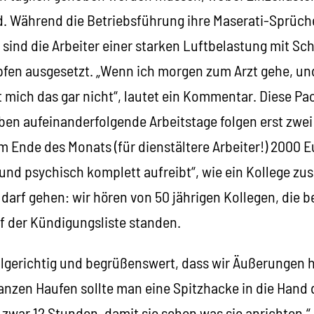
d. Während die Betriebsführung ihre Maserati-Sprüche
 sind die Arbeiter einer starken Luftbelastung mit S
en ausgesetzt. „Wenn ich morgen zum Arzt gehe, und 
mich das gar nicht“, lautet ein Kommentar. Diese Pack
eben aufeinanderfolgende Arbeitstage folgen erst zwei
 Ende des Monats (für dienstältere Arbeiter!) 2000 Eu
 und psychisch komplett aufreibt“, wie ein Kollege z
 darf gehen: wir hören von 50 jährigen Kollegen, die 
f der Kündigungsliste standen.
folgerichtig und begrüßenswert, dass wir Äußerungen 
nzen Haufen sollte man eine Spitzhacke in die Hand
 zwar 12 Stunden, damit sie sehen was sie anrichten.“