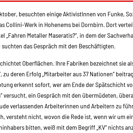
ktober, besuchten einige AktivistInnen von Funke, So
 Collini-Werk in Hohenems bei Dornbirn. Dort verteil
el „Fahren Metaller Maseratis?“, in dem der Sachverh
nd suchten das Gespräch mit den Beschäftigten.
schichtet Oberflächen. Ihre Fabriken bezeichnet sie al
 zu deren Erfolg „Mitarbeiter aus 37 Nationen“ beitr
ptung erkennt sofort, wer am Ende der Spätschicht v
versucht, ein Gespräch mit den übermüdeten, übera
ude verlassenden Arbeiterinnen und Arbeitern zu führ
, versteht nicht, wovon die Rede ist, wenn wir um ei
inhabers bitten, weiß mit dem Begriff „KV“ nichts an