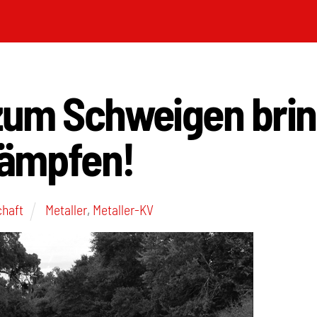
 zum Schweigen bri
ämpfen!
chaft
Metaller
,
Metaller-KV