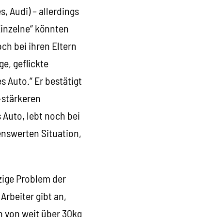
, Audi) – allerdings
„Einzelne“ könnten
och bei ihren Eltern
e, geflickte
 Auto.“ Er bestätigt
-stärkeren
 Auto, lebt noch bei
enswerten Situation,
zige Problem der
 Arbeiter gibt an,
 von weit über 30kg