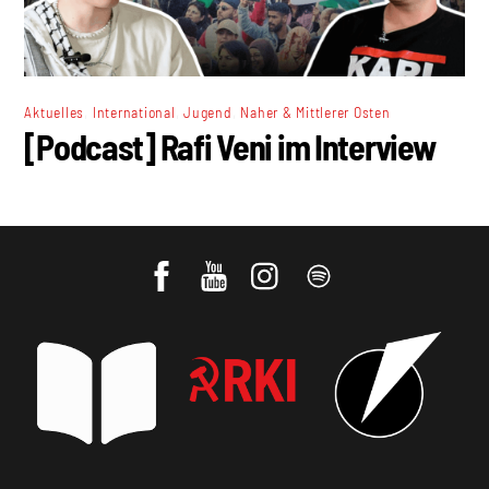
,
,
,
Aktuelles
International
Jugend
Naher & Mittlerer Osten
[Podcast] Rafi Veni im Interview