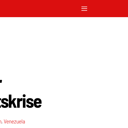
r
skrise
n
,
Venezuela