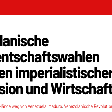
lanische
entschaftswahlen
n imperialistische
sion und Wirtschaft
Hände weg von Venezuela
,
Maduro
,
Venezolanische Revolutio