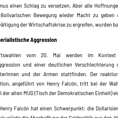
mus einen Schlag zu versetzen. Aber alle Hoffnunge
 Bolivarischen Bewegung wieder Macht zu geben 
tigung der Wirtschaftskrise zu ergreifen, wurden b
rialistische Aggression
aftswahlen vom 20. Mai werden im Kontext 
Aggression und einer deutlichen Verschlechterung d
iterInnen und der Armen stattfinden. Der reaktio
tion, angeführt von Henry Falcón, tritt bei der W
 der alten MUD (Tisch der Demokratischen Einheit) ei
enry Falcón hat einen Schwerpunkt: die Dollarisie
raxis würde die Abschaffung der Geldpolitik aus den 