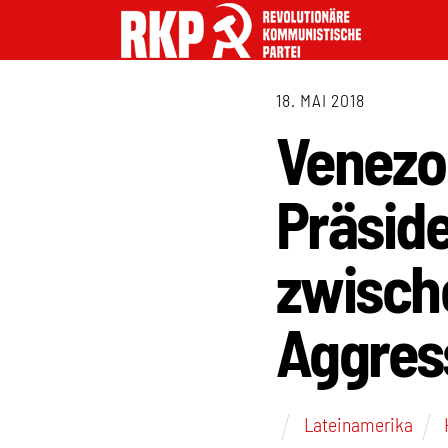
18. MAI 2018
Venezo
Präsid
zwische
Aggres
Lateinamerika