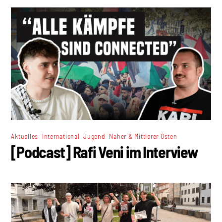
,
,
,
Aktuelles
International
Jugend
Naher & Mittlerer Osten
[Podcast] Rafi Veni im Interview