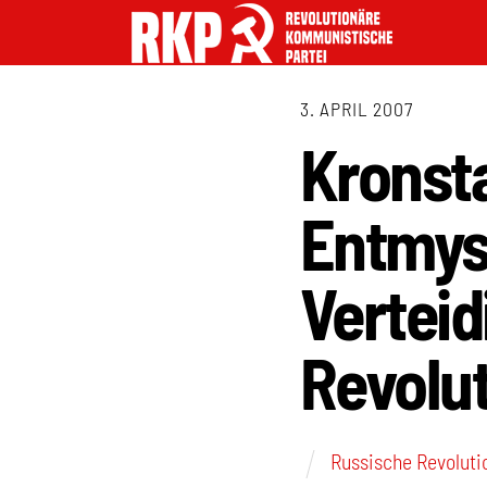
3. APRIL 2007
Kronsta
Entmyst
Vertei
Revolu
Russische Revoluti