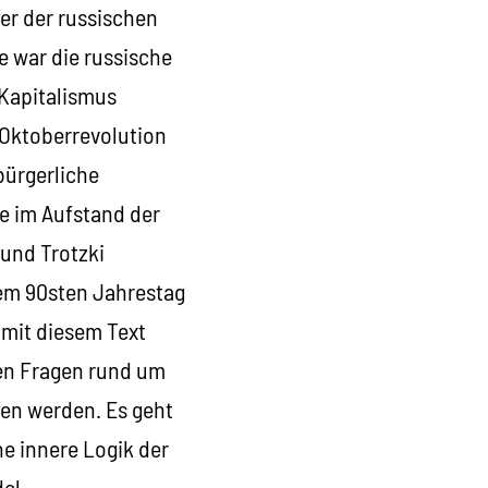
fer der russischen
e war die russische
 Kapitalismus
 Oktoberrevolution
bürgerliche
te im Aufstand der
und Trotzki
sem 90sten Jahrestag
 mit diesem Text
ten Fragen rund um
fen werden. Es geht
e innere Logik der
del