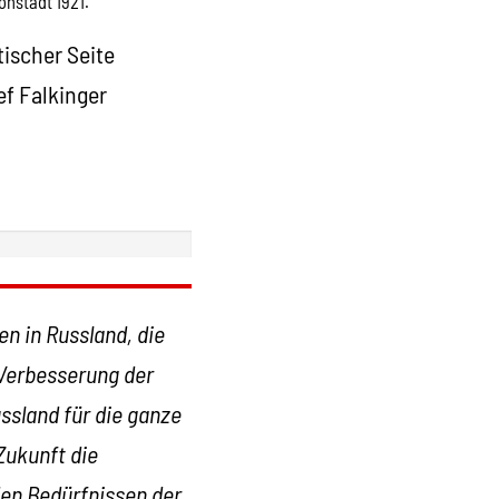
nstadt 1921.
tischer Seite
ef Falkinger
en in Russland, die
 Verbesserung der
ssland für die ganze
Zukunft die
den Bedürfnissen der