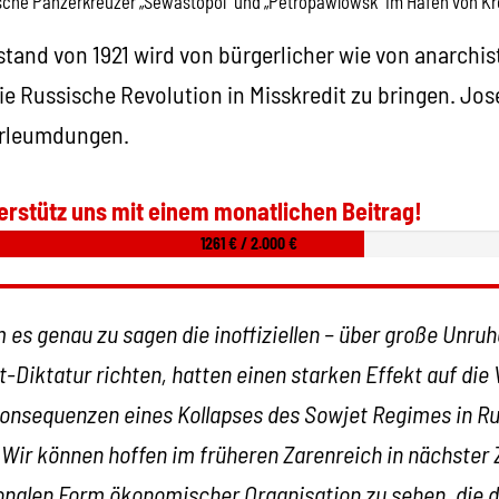
sche Panzerkreuzer „Sewastopol“ und „Petropawlowsk“ im Hafen von Kro
tand von 1921 wird von bürgerlicher wie von anarchis
e Russische Revolution in Misskredit zu bringen. Jos
erleumdungen.
erstütz uns mit einem monatlichen Beitrag!
1261 € / 2.000 €
 es genau zu sagen die inoffiziellen – über große Unruh
t-Diktatur richten, hatten einen starken Effekt auf die
Konsequenzen eines Kollapses des Sowjet Regimes in Ru
. Wir können hoffen im früheren Zarenreich in nächster 
ionalen Form ökonomischer Organisation zu sehen, die 