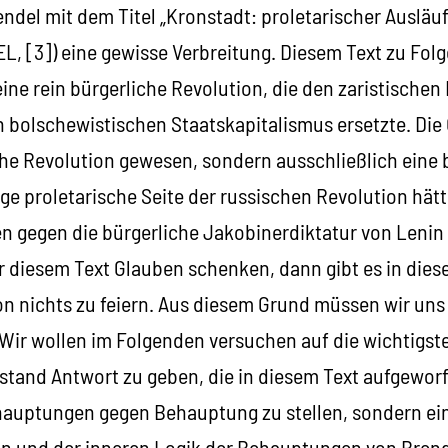
endel mit dem Titel „Kronstadt: proletarischer Ausläu
, [3]) eine gewisse Verbreitung. Diesem Text zu Folg
ine rein bürgerliche Revolution, die den zaristischen
n bolschewistischen Staatskapitalismus ersetzte. Die
che Revolution gewesen, sondern ausschließlich eine 
ige proletarische Seite der russischen Revolution hät
n gegen die bürgerliche Jakobinerdiktatur von Lenin 
 diesem Text Glauben schenken, dann gibt es in die
on nichts zu feiern. Aus diesem Grund müssen wir uns
Wir wollen im Folgenden versuchen auf die wichtigs
stand Antwort zu geben, die in diesem Text aufgewor
auptungen gegen Behauptung zu stellen, sondern ein
len und der inneren Logik der Behauptungen von Bren