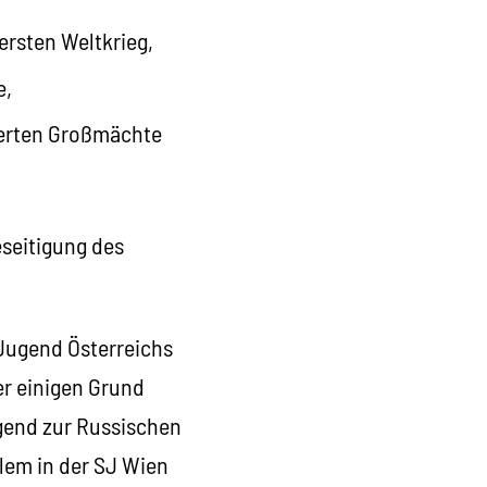
ersten Weltkrieg,
e,
iierten Großmächte
eseitigung des
 Jugend Österreichs
er einigen Grund
ugend zur Russischen
llem in der SJ Wien