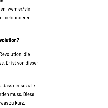
den, wem er/sie
se mehr inneren
volution?
Revolution, die
. Er ist von dieser
, dass der soziale
erden muss. Diese
twas zu kurz.