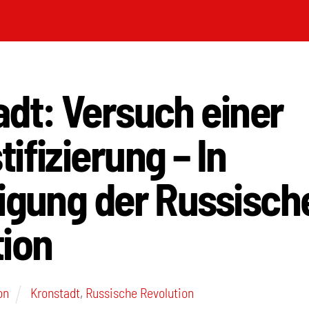
dt: Versuch einer
ifizierung – In
digung der Russisch
tion
on
Kronstadt
,
Russische Revolution