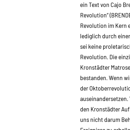
ein Text von Cajo Br
Revolution“ (BRENDEL
Revolution im Kern e
lediglich durch eine
sei keine proletaris
Revolution. Die einz
Kronstädter Matrose
bestanden. Wenn wir
der Oktoberrevoluti
auseinandersetzen. 
den Kronstädter Auf
uns nicht darum Beh
Ereignisse zu erhel