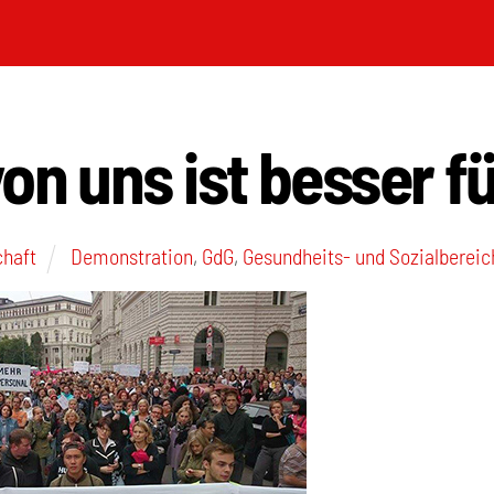
on uns ist besser fü
chaft
Demonstration
,
GdG
,
Gesundheits- und Sozialbereic