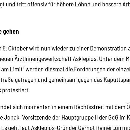
igt und tritt offensiv für höhere Löhne und bessere 
ße gehen
m 5. Oktober wird nun wieder zu einer Demonstration 
neuen ÄrztInnengewerkschaft Asklepios. Unter dem M
am Limit“ werden diesmal die Forderungen der einz
traße getragen und gemeinsam gegen das Kaputtspar
protestiert.
findet sich momentan in einem Rechtsstreit mit dem 
 Jonak, Vorsitzende der Hauptgruppe II der GdG im K
 Es geht laut Asklepios-Gründer Gernot Rainer „um ni