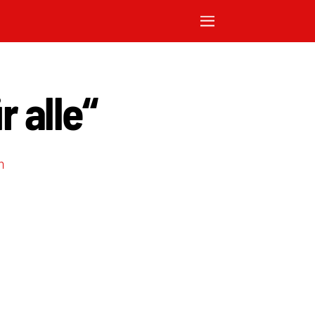
r alle“
h