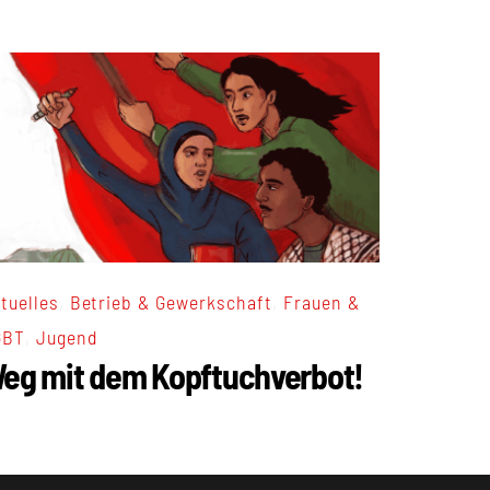
,
,
tuelles
Betrieb & Gewerkschaft
Frauen &
,
GBT
Jugend
eg mit dem Kopftuchverbot!