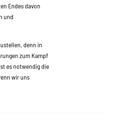
zten Endes davon
rn und
ustellen, denn in
derungen zum Kampf
st es notwendig die
wenn wir uns