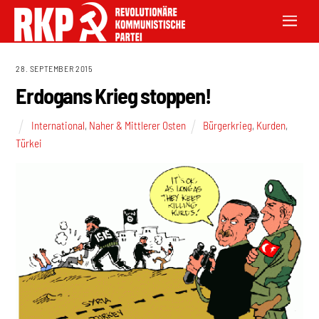
28. SEPTEMBER 2015
Erdogans Krieg stoppen!
International
,
Naher & Mittlerer Osten
Bürgerkrieg
,
Kurden
,
Türkei