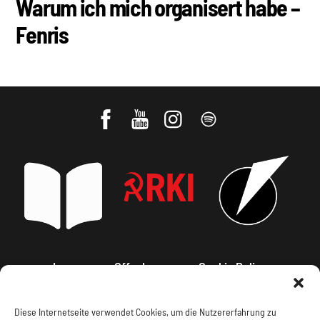
Warum ich mich organisert habe –
Fenris
Impressum, Offenlegung
Cookie Policy
Datenschutz
Kontakt
Diese Internetseite verwendet Cookies, um die Nutzererfahrung zu