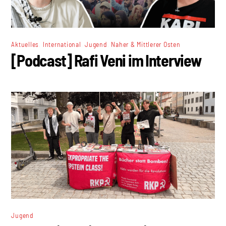
,
,
,
Aktuelles
International
Jugend
Naher & Mittlerer Osten
[Podcast] Rafi Veni im Interview
Jugend