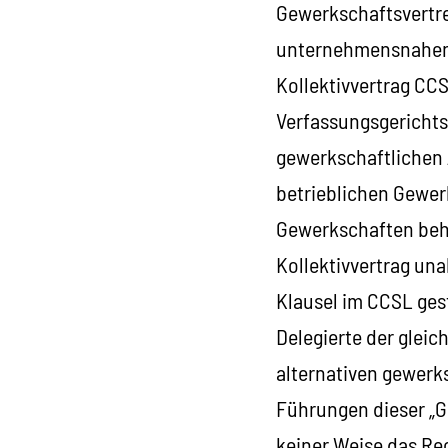
Gewerkschaftsvertre
unternehmensnahen 
Kollektivvertrag CC
Verfassungsgerichts
gewerkschaftlichen 
betrieblichen Gewer
Gewerkschaften beh
Kollektivvertrag un
Klausel im CCSL gest
Delegierte der glei
alternativen gewerk
Führungen dieser „Ge
keiner Weise das Rec