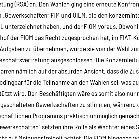
tung (RSA) an. Den Wahlen ging eine erneute Konfro
„Gewerkschaften“ FIM und UILM, die den konzernint
SL unterzeichnet haben, und der FIOM voraus. Obwohl
hof der FIOM das Recht zugesprochen hat, im FIAT-K
Aufgaben zu übernehmen, wurde sie von der Wahl zu
kschaftsvertretung ausgeschlossen. Die Konzernleitu
arren nämlich auf der absurden Ansicht, dass die Z
abdingbar für die Teilnahme an den Wahlen sei, was a
ützt wird. Den Beschäftigten wäre es somit also nur 
chgeschalteten Gewerkschaften zu stimmen, während d
schaftlichen Programms praktisch unmöglich gemacht
werkschaften“ setzten ihre Rolle als Wächter eines S
ht auf Meinungsfreiheit achtet. Die FIOM hingegen we