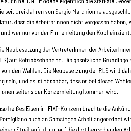
wie auch bei CNH Modena eigentlich die stärkste Gewe
ie seit drei Jahren von Sergio Marchionne ausgeschlos
afür, dass die ArbeiterInnen nicht vergessen haben, w
 und wer nur vor der Firmenleitung den Kopf einzieht.
ie Neubesetzung der VertreterInnen der ArbeiterInnen
LS) auf Betriebsebene an. Die gesetzliche Grundlage 
 von den Wahlen. Die Neubesetzung der RLS wird dah
g sein, und es ist absehbar, dass es bei diesen Wahl
ionen seitens der Konzernleitung kommen wird.
so heißes Eisen im FIAT-Konzern brachte die Ankündi
 Pomigliano auch an Samstagen Arbeit angeordnet wir
t einem Streikaufruf, um auf die dort herrschenden A