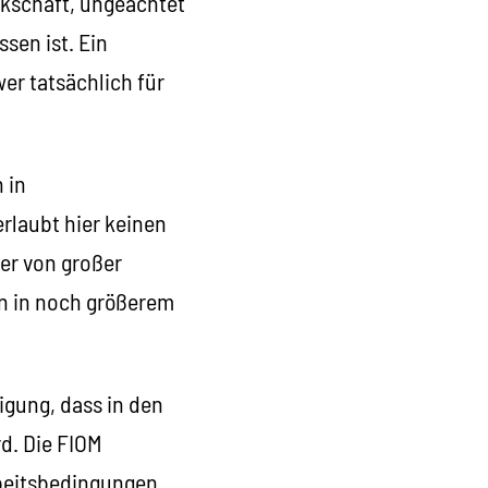
rkschaft, ungeachtet
sen ist. Ein
er tatsächlich für
 in
erlaubt hier keinen
er von großer
en in noch größerem
gung, dass in den
d. Die FIOM
rbeitsbedingungen