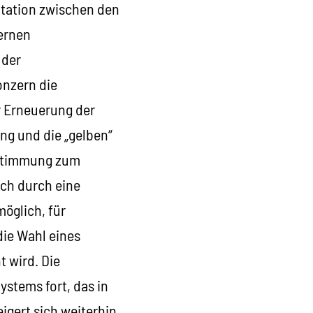
ntation zwischen den
ernen
 der
onzern die
r Erneuerung der
ng und die „gelben“
ustimmung zum
uch durch eine
möglich, für
ie Wahl eines
 wird. Die
ystems fort, das in
igert sich weiterhin