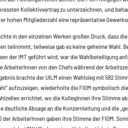
pressten Kollektivvertrag zu unterzeichnen, und behar
rer hohen Mitgliederzahl eine repräsentative Gewerksc
te in den einzelnen Werken großen Druck, dass die
 teilnimmt, teilweise gab es keine geheime Wahl. Bei
en der IMT geführt wird, war die Wahlbeteiligung anf
e ArbeiterInnen von den Chefs während der Arbeitszei
rgebnis brachte der UILM einen Wahlsieg mit 582 St
ahl“ aufzuzeigen, wiederholte die FIOM symbolisch di
lzellen errichtet, wo die KollegInnen ihre Stimme a
e deutliche Absage an die Konzernleitung und die „ge
 der ArbeiterInnen gaben ihre Stimme der FIOM. Somit