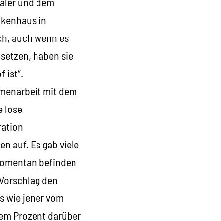
täler und dem
nkenhaus in
ch, auch wenn es
usetzen, haben sie
 ist“.
mmenarbeit mit dem
e lose
ration
n auf. Es gab viele
 Momentan befinden
-Vorschlag den
s wie jener vom
inem Prozent darüber