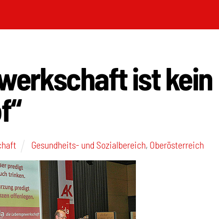
werkschaft ist kein
f“
chaft
Gesundheits- und Sozialbereich
,
Oberösterreich