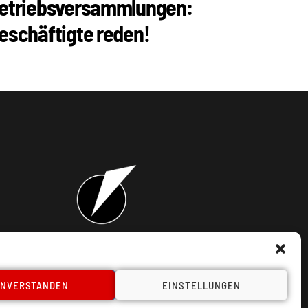
etriebsversammlungen:
eschäftigte reden!
takt
INVERSTANDEN
EINSTELLUNGEN