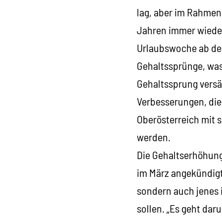
lag, aber im Rahmenr
Jahren immer wieder
Urlaubswoche ab dem
Gehaltssprünge, was 
Gehaltssprung versäu
Verbesserungen, die
Oberösterreich mit 
werden.
Die Gehaltserhöhung
im März angekündigt,
sondern auch jenes 
sollen. „Es geht da