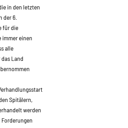
ie in den letzten
 der 6.
 für die
re immer einen
s alle
r das Land
r übernommen
 Verhandlungsstart
den Spitälern,
verhandelt werden
n Forderungen