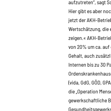
aufzutreten“, sagt S
Hier gibt es aber no
jetzt der AKH-Betrie
Wertschätzung, die e
zeigen.« AKH-Betrie
von 20% um ca. auf
Gehalt, auch zusätzl
Internen bis zu 30 P
Ordenskrankenhauses
(vida, GdG, GÖD, GPA
die „Operation Mens
gewerkschaftliche B
Gesundheitsgewerksc