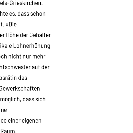
els-Grieskirchen.
hte es, dass schon
t. »Die
der Höhe der Gehälter
adikale Lohnerhöhung
ch nicht nur mehr
chtschwester auf der
bsrätin des
n Gewerkschaften
 möglich, dass sich
ame
ee einer eigenen
n Raum.