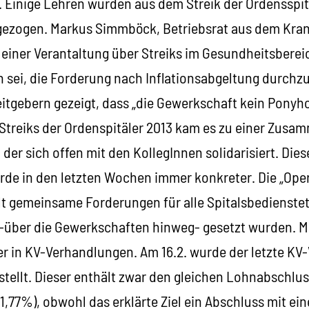
. Einige Lehren wurden aus dem Streik der Ordensspi
 gezogen. Markus Simmböck, Betriebsrat aus dem Kra
 einer Verantaltung über Streiks im Gesundheitsberei
n sei, die Forderung nach Inflationsabgeltung durchz
tgebern gezeigt, dass „die Gewerkschaft kein Ponyhof
treiks der Ordenspitäler 2013 kam es zu einer Zusa
 der sich offen mit den KollegInnen solidarisiert. Dies
e in den letzten Wochen immer konkreter. Die „Ope
lt gemeinsame Forderungen für alle Spitalsbedienstete
e -über die Gewerkschaften hinweg- gesetzt wurden.
er in KV-Verhandlungen. Am 16.2. wurde der letzte KV
stellt. Dieser enthält zwar den gleichen Lohnabschlus
(1,77%), obwohl das erklärte Ziel ein Abschluss mit e