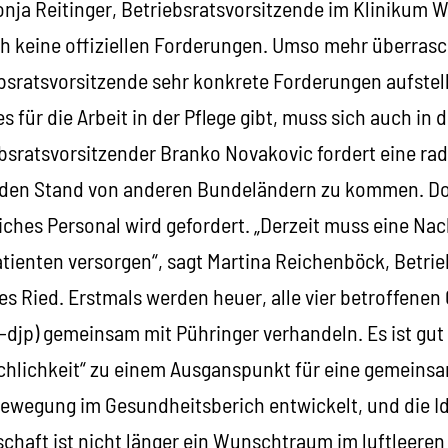
onja Reitinger, Betriebsratsvorsitzende im Klinikum W
ch keine offiziellen Forderungen. Umso mehr überrasc
bsratsvorsitzende sehr konkrete Forderungen aufstell
s für die Arbeit in der Pflege gibt, muss sich auch in 
bsratsvorsitzender Branko Novakovic fordert eine r
 den Stand von anderen Bundeländern zu kommen. Do
iches Personal wird gefordert. „Derzeit muss eine Na
atienten versorgen“, sagt Martina Reichenböck, Betrie
 Ried. Erstmals werden heuer, alle vier betroffene
-djp) gemeinsam mit Pühringer verhandeln. Es ist gut
chlichkeit“ zu einem Ausganspunkt für eine gemeins
ewegung im Gesundheitsberich entwickelt, und die Id
haft ist nicht länger ein Wunschtraum im luftleere