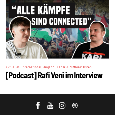
,
,
,
Aktuelles
International
Jugend
Naher & Mittlerer Osten
[Podcast] Rafi Veni im Interview