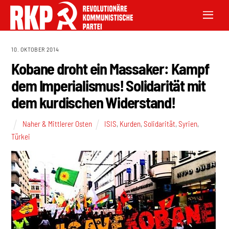
10. OKTOBER 2014
Kobane droht ein Massaker: Kampf
dem Imperialismus! Solidarität mit
dem kurdischen Widerstand!
Naher & Mittlerer Osten
ISIS
,
Kurden
,
Solidarität
,
Syrien
,
Türkei