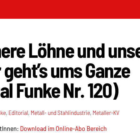
here Löhne und uns
 geht’s ums Ganze
ial Funke Nr. 120)
nke
,
Editorial
,
Metall- und Stahlindustrie
,
Metaller-KV
tInnen:
Download im Online-Abo Bereich