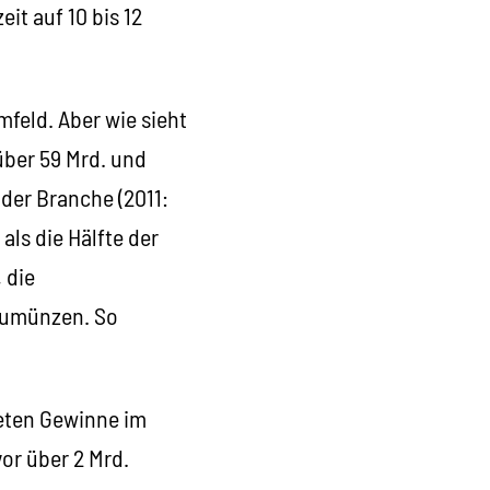
t auf 10 bis 12
feld. Aber wie sieht
über 59 Mrd. und
 der Branche (2011:
als die Hälfte der
 die
mzumünzen. So
teten Gewinne im
or über 2 Mrd.