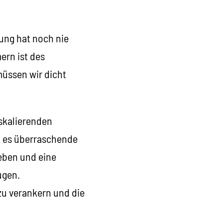
ung hat noch nie
ern ist des
üssen wir dicht
eskalierenden
t es überraschende
eben und eine
ugen.
zu verankern und die