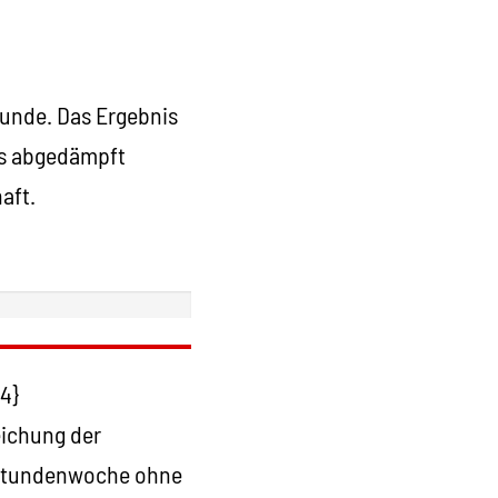
runde. Das Ergebnis
ls abgedämpft
aft.
4}
eichung der
-Stundenwoche ohne