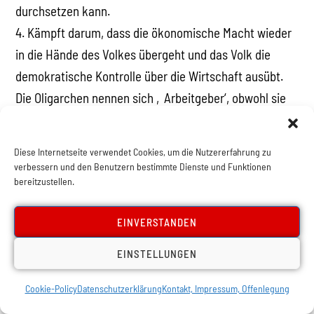
durchsetzen kann.
4. Kämpft darum, dass die ökonomische Macht wieder
in die Hände des Volkes übergeht und das Volk die
demokratische Kontrolle über die Wirtschaft ausübt.
Die Oligarchen nennen sich ‚Arbeitgeber‘, obwohl sie
zehntausende Menschen auf die Straße gesetzt und
die Betriebe ruiniert haben. Fordert die Rücknahme der
Diese Internetseite verwendet Cookies, um die Nutzererfahrung zu
Privatisierungen der großen Industriebetriebe, des
verbessern und den Benutzern bestimmte Dienste und Funktionen
bereitzustellen.
Bankensektors und stellt die Fabriken, Bergwerke und
Banken unter die direkte Kontrolle der Bevölkerung.
EINVERSTANDEN
Falls die Föderalregierung diese Forderung nicht
umsetzt, dann nehmt es in eure eigene Hand – ihr habt
EINSTELLUNGEN
gezeigt, dass ihr das könnt!
Cookie-Policy
Datenschutzerklärung
Kontakt, Impressum, Offenlegung
5. Lasst nicht zu, dass euer sozialer Protest in einen