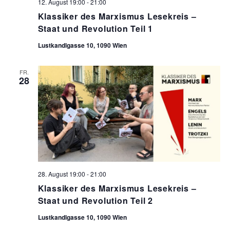
12. August 19:00
-
21:00
l
Klassiker des Marxismus Lesekreis –
e
Staat und Revolution Teil 1
n
Lustkandlgasse 10, 1090 Wien
.
FR.
28
28. August 19:00
-
21:00
Klassiker des Marxismus Lesekreis –
Staat und Revolution Teil 2
Lustkandlgasse 10, 1090 Wien