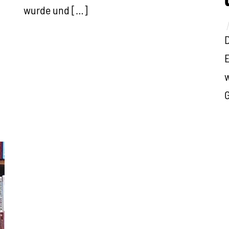
wurde und […]
D
E
w
G