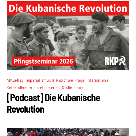
,
,
,
Aktuelles
Imperialismus & Nationale Frage
International
,
,
Kolonialismus
Lateinamerika
Stalinismus
[Podcast] Die Kubanische
Revolution