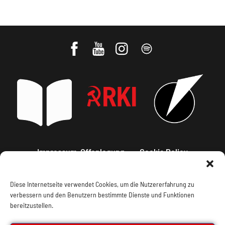
Impressum, Offenlegung
Cookie Policy
Datenschutz
Kontakt
Diese Internetseite verwendet Cookies, um die Nutzererfahrung zu
verbessern und den Benutzern bestimmte Dienste und Funktionen
bereitzustellen.