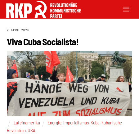
2. APRIL 2026
Viva Cuba Socialista!
Lateinamerika
Energie
,
Imperialismus
,
Kuba
,
kubanische
Revolution
,
USA