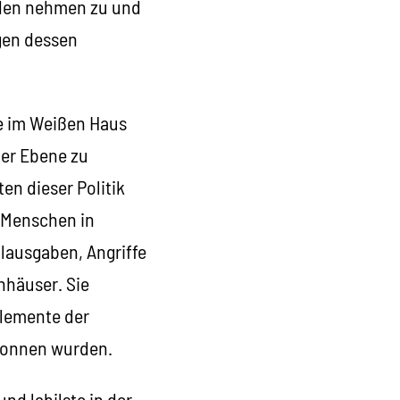
den nehmen zu und
gen dessen
ue im Weißen Haus
ler Ebene zu
en dieser Politik
r Menschen in
lausgaben, Angriffe
nhäuser. Sie
Elemente der
ewonnen wurden.
nd labilste in der