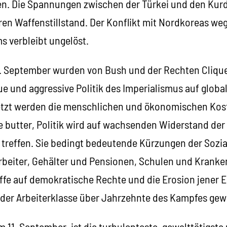
. Die Spannungen zwischen der Türkei und den Kur
ren Waffenstillstand. Der Konflikt mit Nordkoreas we
 verbleibt ungelöst.
11. September wurden von Bush und der Rechten Cliq
e und aggressive Politik des Imperialismus auf globa
 jetzt werden die menschlichen und ökonomischen Kost
re butter, Politik wird auf wachsenden Widerstand de
treffen. Sie bedingt bedeutende Kürzungen der Sozia
Arbeiter, Gehälter und Pensionen, Schulen und Kranke
ffe auf demokratische Rechte und die Erosion jener 
 der Arbeiterklasse über Jahrzehnte des Kampfes g
 11. September, ist die turbulenteste, gewalttätigste u