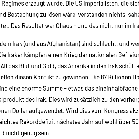
 Regimes erzeugt wurde. Die US Imperialisten, die sich
und Bestechung zu lösen wäre, verstanden nichts, sahe
tet. Das Resultat war Chaos – und das nicht nur im Ira
 dem Irak (und aus Afghanistan) sind schlecht, und w
ie Iraker kämpfen einen Krieg der nationalen Befrei
. All das Blut und Gold, das Amerika in den Irak schütt
helfen diesen Konflikt zu gewinnen. Die 87 Billionen D
sind eine enorme Summe – etwas das eineinhalbfache
alprodukt des Irak. Dies wird zusätzlich zu den vor
ionen Dollar aufgewendet. Wird dies vom Kongress akz
eichtes Rekorddefizit nächstes Jahr auf wohl über 500
rd nicht genug sein.