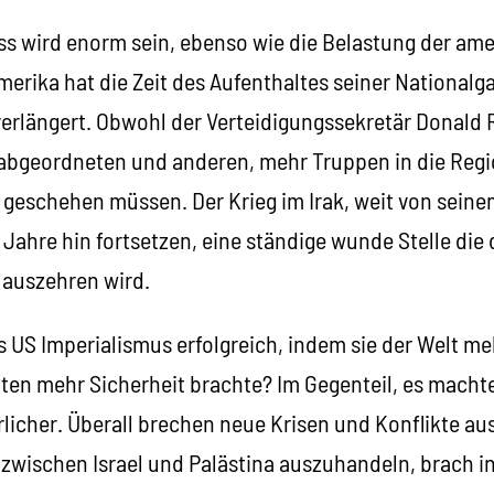
uss wird enorm sein, ebenso wie die Belastung der am
merika hat die Zeit des Aufenthaltes seiner Nationalg
 verlängert. Obwohl der Verteidigungssekretär Donald
abgeordneten und anderen, mehr Truppen in die Regi
s geschehen müssen. Der Krieg im Irak, weit von seine
Jahre hin fortsetzen, eine ständige wunde Stelle die 
 auszehren wird.
s US Imperialismus erfolgreich, indem sie der Welt meh
aten mehr Sicherheit brachte? Im Gegenteil, es macht
rlicher. Überall brechen neue Krisen und Konflikte aus
ischen Israel und Palästina auszuhandeln, brach in 