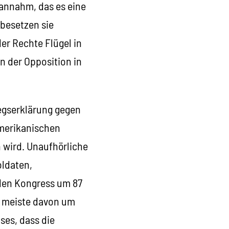
 annahm, das es eine
 besetzen sie
er Rechte Flügel in
en der Opposition in
egserklärung gegen
amerikanischen
n wird. Unaufhörliche
oldaten,
 den Kongress um 87
as meiste davon um
ses, dass die