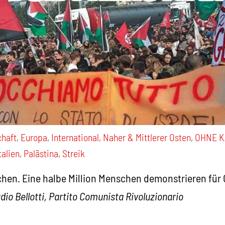
chaft
,
Europa
,
International
,
Naher & Mittlerer Osten
,
OHNE K
talien
,
Palästina
,
Streik
hen. Eine halbe Million Menschen demonstrieren für G
dio Bellotti, Partito Comunista Rivoluzionario