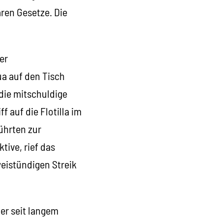
ren Gesetze. Die
er
ua auf den Tisch
die mitschuldige
f auf die Flotilla im
führten zur
tive, rief das
eistündigen Streik
der seit langem