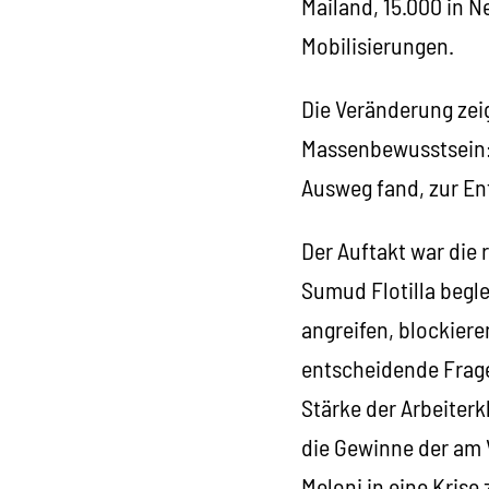
Mailand, 15.000 in N
Mobilisierungen.
Die Veränderung zeig
Massenbewusstsein: 
Ausweg fand, zur En
Der Auftakt war die 
Sumud Flotilla beglei
angreifen, blockiere
entscheidende Frage
Stärke der Arbeiterk
die Gewinne der am 
Meloni in eine Krise 