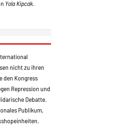
on
Yola Kipcak
.
ternational
en nicht zu ihren
te den Kongress
gegen Repression und
lidarische Debatte.
tionales Publikum,
kshopeinheiten.