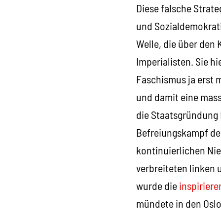
Diese falsche Strateg
und Sozialdemokrati
Welle, die über den
Imperialisten. Sie hi
Faschismus ja erst m
und damit eine mass
die Staatsgründung I
Befreiungskampf der
kontinuierlichen Nie
verbreiteten linken 
wurde die
inspirier
mündete in den Osl