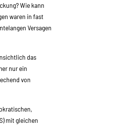
ückung? Wie kann
gen waren in fast
hntelangen Versagen
nsichtlich das
er nur ein
prechend von
okratischen,
S) mit gleichen