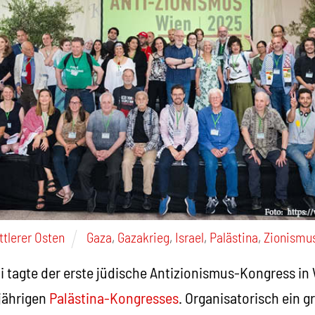
ttlerer Osten
Gaza
,
Gazakrieg
,
Israel
,
Palästina
,
Zionismu
i tagte der erste jüdische Antizionismus-Kongress in 
tjährigen
Palästina-Kongresses
. Organisatorisch ein g