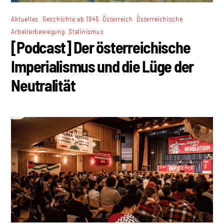
,
,
,
Aktuelles
Geschichte ab 1945
Österreich
Österreichische
,
Arbeiterbewegung
Stalinismus
[Podcast] Der österreichische
Imperialismus und die Lüge der
Neutralität