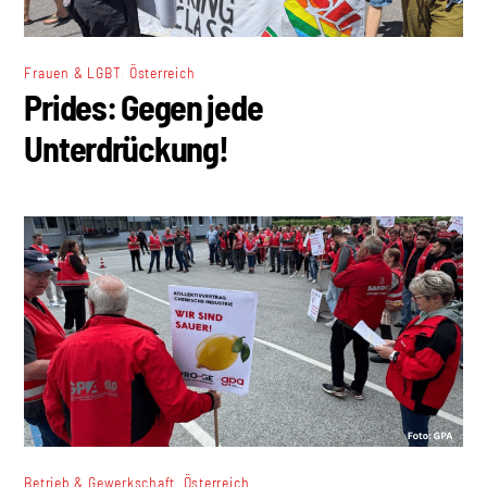
,
Frauen & LGBT
Österreich
Prides: Gegen jede
Unterdrückung!
,
Betrieb & Gewerkschaft
Österreich