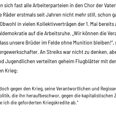
n sich fast alle Arbeiterparteien in den Chor der Vater
e Räder erstmals seit Jahren nicht mehr still, schon g
bwohl in vielen Kollektivverträgen der 1. Mai bereits a
aldemokratie auf die Arbeitsruhe. „Wir können die Ve
ass unsere Brüder im Felde ohne Munition bleiben!“,
ergewerkschafter. An Streiks war nicht zu denken, ab
d Jugendlichen verteilten geheim Flugblätter mit der
n Krieg:
edoch gegen den Krieg, seine Verantwortlichen und Regisse
olitik, die ihn heraufbeschwor, gegen die kapitalistischen Zi
ne ich die geforderten Kriegskredite ab.“