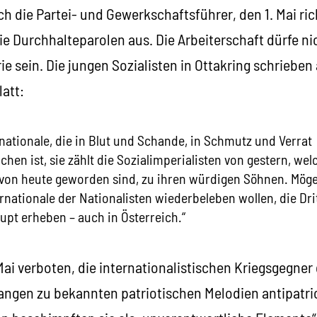
ich die Partei- und Gewerkschaftsführer, den 1. Mai ri
e Durchhalteparolen aus. Die Arbeiterschaft dürfe ni
e sein. Die jungen Sozialisten in Ottakring schrieben 
latt:
rnationale, die in Blut und Schande, in Schmutz und Verrat
n ist, sie zählt die Sozialimperialisten von gestern, wel
 von heute geworden sind, zu ihren würdigen Söhnen. Möge
rnationale der Nationalisten wiederbeleben wollen, die Dri
upt erheben – auch in Österreich.“
i verboten, die internationalistischen Kriegsgegner 
angen zu bekannten patriotischen Melodien antipatrio