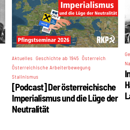
Ge
,
,
,
Aktuelles
Geschichte ab 1945
Österreich
Na
,
Österreichische Arbeiterbewegung
I
Stalinismus
H
[Podcast] Der österreichische
L
Imperialismus und die Lüge der
Neutralität