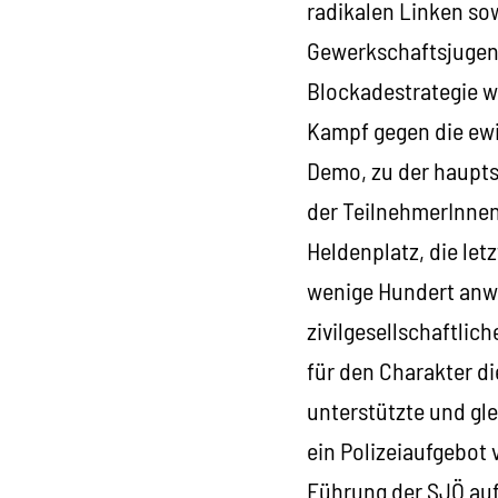
radikalen Linken sow
Gewerkschaftsjugend
Blockadestrategie wa
Kampf gegen die ewi
Demo, zu der haupt
der TeilnehmerInnen
Heldenplatz, die le
wenige Hundert anwe
zivilgesellschaftli
für den Charakter die
unterstützte und gl
ein Polizeiaufgebot 
Führung der SJÖ auf 