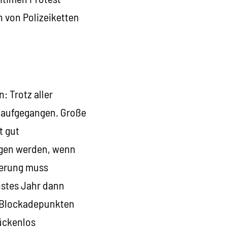
n von Polizeiketten
: Trotz aller
t aufgegangen. Große
t gut
ogen werden, wenn
sierung muss
hstes Jahr dann
n Blockadepunkten
lückenlos