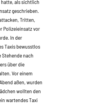
 hatte, als sichtlich
insatz geschrieben.
ttacken, Tritten,
 Polizeieinsatz vor
rde. In der
es Taxis bewusstlos
de Stehende nach
ers über die
lten. Vor einem
u Abend aßen, wurden
Mädchen wollten den
ein wartendes Taxi