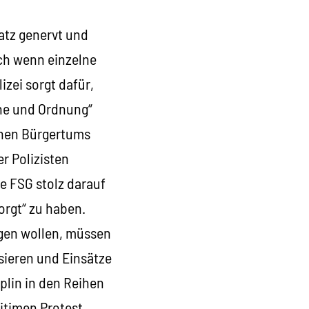
atz genervt und
ch wenn einzelne
izei sorgt dafür,
uhe und Ordnung“
schen Bürgertums
r Polizisten
ie FSG stolz darauf
orgt“ zu haben.
igen wollen, müssen
isieren und Einsätze
plin in den Reihen
gitimen Protest