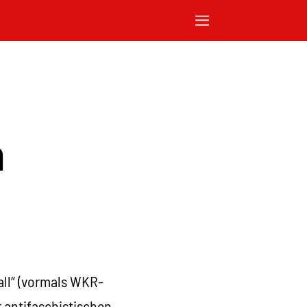
n
all“ (vormals WKR-
 antifaschistischen