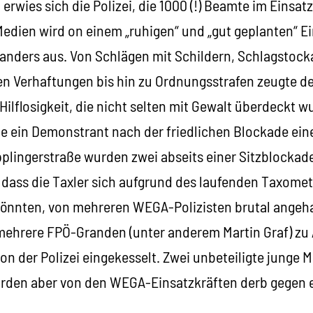
 erwies sich die Polizei, die 1000 (!) Beamte im Einsatz
Medien wird on einem „ruhigen“ und „gut geplanten“ E
 anders aus. Von Schlägen mit Schildern, Schlagstocka
n Verhaftungen bis hin zu Ordnungsstrafen zeugte der
Hilflosigkeit, die nicht selten mit Gewalt überdeckt wu
 ein Demonstrant nach der friedlichen Blockade ein
ipplingerstraße wurden zwei abseits einer Sitzblocka
 dass die Taxler sich aufgrund des laufenden Taxomet
könnten, von mehreren WEGA-Polizisten brutal angeha
mehrere FPÖ-Granden (unter anderem Martin Graf) z
n der Polizei eingekesselt. Zwei unbeteiligte junge 
urden aber von den WEGA-Einsatzkräften derb gegen 