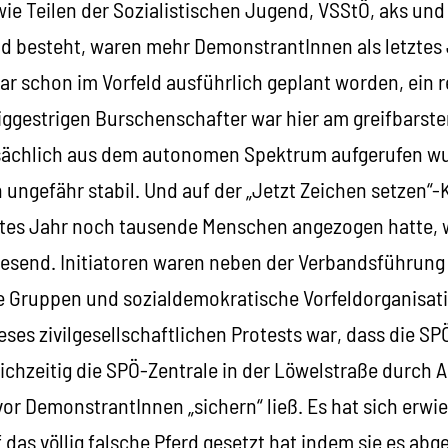
ie Teilen der Sozialistischen Jugend, VSStÖ, aks und
 besteht, waren mehr DemonstrantInnen als letztes 
r schon im Vorfeld ausführlich geplant worden, ein re
ggestrigen Burschenschafter war hier am greifbarste
sächlich aus dem autonomen Spektrum aufgerufen wur
 ungefähr stabil. Und auf der „Jetzt Zeichen setzen
tztes Jahr noch tausende Menschen angezogen hatte, 
send. Initiatoren waren neben der Verbandsführung
che Gruppen und sozialdemokratische Vorfeldorganisa
ses zivilgesellschaftlichen Protests war, dass die SPÖ
eichzeitig die SPÖ-Zentrale in der Löwelstraße durch
vor DemonstrantInnen „sichern“ ließ. Es hat sich erwie
das völlig falsche Pferd gesetzt hat indem sie es abge