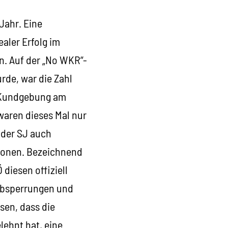
Jahr. Eine
aler Erfolg im
n. Auf der „No WKR“-
de, war die Zahl
“-Kundgebung am
waren dieses Mal nur
 der SJ auch
tionen. Bezeichnend
 diesen offiziell
 Absperrungen und
sen, dass die
lehnt hat, eine