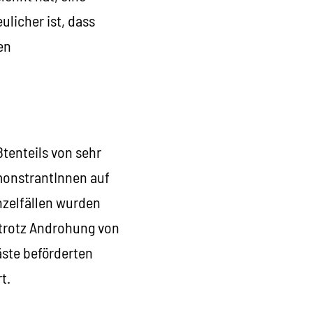
ulicher ist, dass
en
tenteils von sehr
monstrantInnen auf
nzelfällen wurden
 trotz Androhung von
äste beförderten
t.