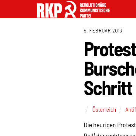
5. FEBRUAR 2013
Protes
Bursche
Schritt
Österreich
Anti
Die heurigen Protes
Ball) der rechtsext