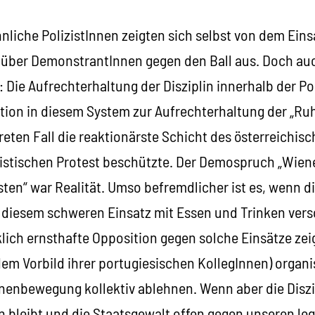
liche PolizistInnen zeigten sich selbst von dem Eins
über DemonstrantInnen gegen den Ball aus. Doch au
 Die Aufrechterhaltung der Disziplin innerhalb der Pol
ktion in diesem System zur Aufrechterhaltung der „R
reten Fall die reaktionärste Schicht des österreichi
istischen Protest beschützte. Der Demospruch „Wiene
ten“ war Realität. Umso befremdlicher ist es, wenn d
ei diesem schweren Einsatz mit Essen und Trinken vers
klich ernsthafte Opposition gegen solche Einsätze ze
dem Vorbild ihrer portugiesischen KollegInnen) organ
nnenbewegung kollektiv ablehnen. Wenn aber die Diszi
n bleibt und die Staatsgewalt offen gegen unseren le