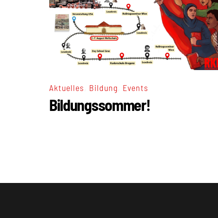
,
,
Aktuelles
Bildung
Events
Bildungssommer!