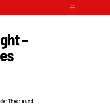
ght –
des
n der Theorie und