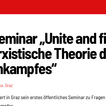
eminar „Unite and fi
xistische Theorie 
nkampfes“
ke
,
Graz
ert in Graz sein erstes öffentliches Seminar zu Frage
ampfes.