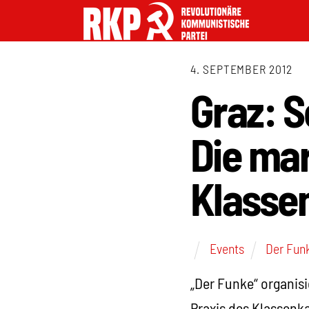
4. SEPTEMBER 2012
Graz: S
Die mar
Klasse
Events
Der Fun
„Der Funke“ organisi
Praxis des Klassenk