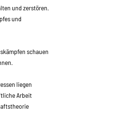
lten und zerstören.
pfes und
itskämpfen schauen
nnen.
ressen liegen
tliche Arbeit
aftstheorie