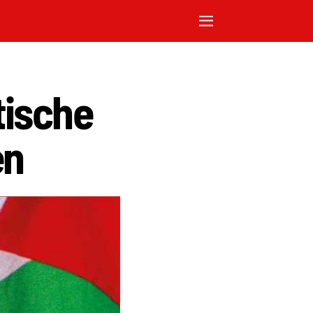
tische
en