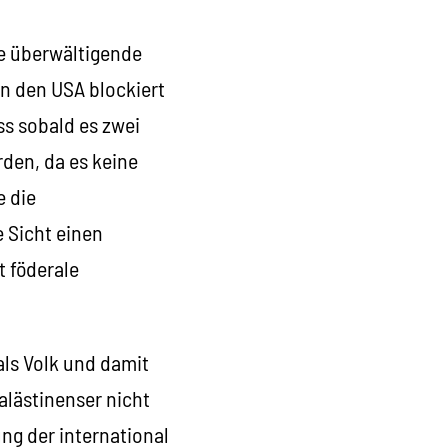
ie überwältigende
on den USA blockiert
ss sobald es zwei
rden, da es keine
e die
e Sicht einen
t föderale
als Volk und damit
alästinenser nicht
ng der international