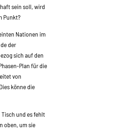
aft sein soll, wird
em Punkt?
einten Nationen im
lde der
bezog sich auf den
Phasen-Plan für die
eitet von
Dies könne die
 Tisch und es fehlt
n oben, um sie