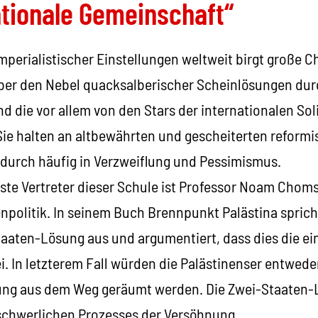
ationale Gemeinschaft“
erialistischer Einstellungen weltweit birgt große Ch
ber den Nebel quacksalberischer Scheinlösungen dur
nd die vor allem von den Stars der internationalen S
Sie halten an altbewährten und gescheiterten reform
dadurch häufig in Verzweiflung und Pessimismus.
ste Vertreter dieser Schule ist Professor Noam Chom
enpolitik. In seinem Buch Brennpunkt Palästina spric
taaten-Lösung aus und argumentiert, dass dies die ein
i. In letzterem Fall würden die Palästinenser entwed
ung aus dem Weg geräumt werden. Die Zwei-Staaten-
schwerlichen Prozesses der Versöhnung.