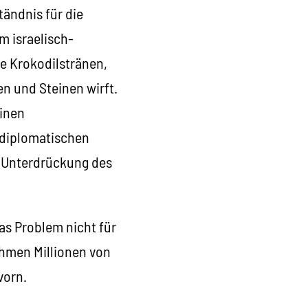
ändnis für die
m israelisch-
re Krokodilstränen,
en und Steinen wirft.
einen
 diplomatischen
 Unterdrückung des
das Problem nicht für
ehmen Millionen von
vorn.