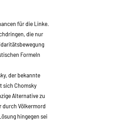
ancen für die Linke.
chdringen, die nur
olidaritätsbewegung
istischen Formeln
sky, der bekannte
ht sich Chomsky
zige Alternative zu
er durch Völkermord
Lösung hingegen sei