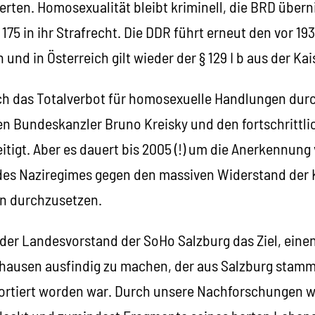
ierten. Homosexualität bleibt kriminell, die BRD übe
 175 in ihr Strafrecht. Die DDR führt erneut den vor 19
 und in Österreich gilt wieder der § 129 I b aus der Kai
eich das Totalverbot für homosexuelle Handlungen dur
n Bundeskanzler Bruno Kreisky und den fortschrittli
itigt. Aber es dauert bis 2005 (!) um die Anerkennun
des Naziregimes gegen den massiven Widerstand der
en durchzusetzen.
h der Landesvorstand der SoHo Salzburg das Ziel, einen
hausen ausfindig zu machen, der aus Salzburg stamm
rtiert worden war. Durch unsere Nachforschungen w