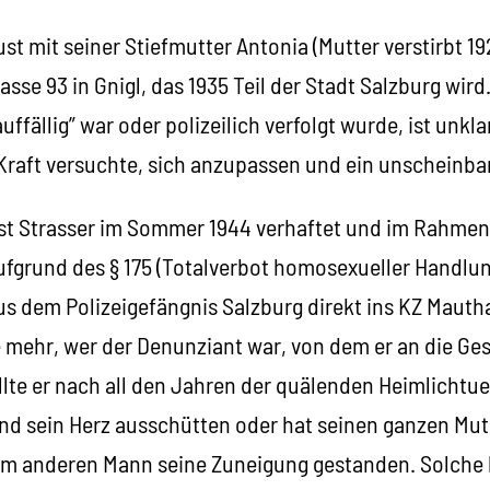
st mit seiner Stiefmutter Antonia (Mutter verstirbt 19
sse 93 in Gnigl, das 1935 Teil der Stadt Salzburg wird
uffällig” war oder polizeilich verfolgt wurde, ist unkl
er Kraft versuchte, sich anzupassen und ein unscheinb
t Strasser im Sommer 1944 verhaftet und im Rahmen
ufgrund des § 175 (Totalverbot homosexueller Handlu
us dem Polizeigefängnis Salzburg direkt ins KZ Mauth
mehr, wer der Denunziant war, von dem er an die Ges
llte er nach all den Jahren der quälenden Heimlichtu
nd sein Herz ausschütten oder hat seinen ganzen M
 anderen Mann seine Zuneigung gestanden. Solche 