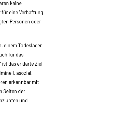
aren keine
für eine Verhaftung
igten Personen oder
n, einem Todeslager
ruch für das
t das erklärte Ziel
minell, asozial,
eren erkennbar mit
n Seiten der
anz unten und