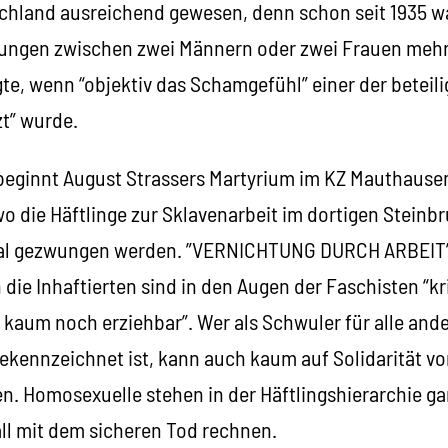
chland ausreichend gewesen, denn schon seit 1935 w
ungen zwischen zwei Männern oder zwei Frauen mehr 
te, wenn “objektiv das Schamgefühl” einer der beteil
zt” wurde.
beginnt August Strassers Martyrium im KZ Mauthause
 wo die Häftlinge zur Sklavenarbeit im dortigen Steinb
l gezwungen werden. ”VERNICHTUNG DURCH ARBEIT” is
die Inhaftierten sind in den Augen der Faschisten “kri
 kaum noch erziehbar”. Wer als Schwuler für alle and
ekennzeichnet ist, kann auch kaum auf Solidarität vo
n. Homosexuelle stehen in der Häftlingshierarchie g
l mit dem sicheren Tod rechnen.