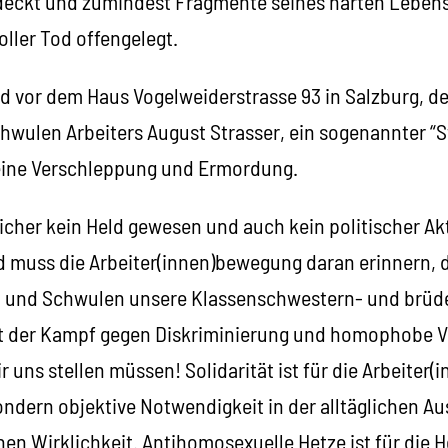
deckt und zumindest Fragmente seines harten Lebens
oller Tod offengelegt.
d vor dem Haus Vogelweiderstrasse 93 in Salzburg, der
wulen Arbeiters August Strasser, ein sogenannter “St
ine Verschleppung und Ermordung.
sicher kein Held gewesen und auch kein politischer Akt
muss die Arbeiter(innen)bewegung daran erinnern, d
 und Schwulen unsere Klassenschwestern- und brüder
t der Kampf gegen Diskriminierung und homophobe Vo
r uns stellen müssen! Solidarität ist für die Arbeiter(
dern objektive Notwendigkeit in der alltäglichen A
chen Wirklichkeit. Antihomosexuelle Hetze ist für die