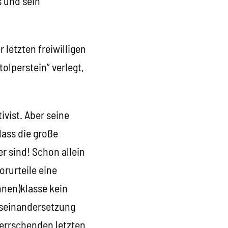
 und sein
 letzten freiwilligen
olperstein” verlegt,
ivist. Aber seine
ass die große
 sind! Schon allein
rurteile eine
innen)klasse kein
useinandersetzung
 Herrschenden letzten