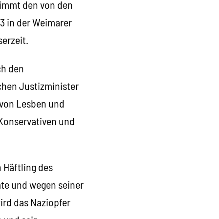
rnimmt den von den
33 in der Weimarer
serzeit.
ch den
chen Justizminister
g von Lesben und
 Konservativen und
 Häftling des
te und wegen seiner
ird das Naziopfer