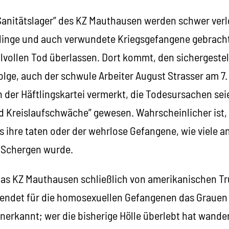
Sanitätslager” des KZ Mauthausen werden schwer verle
linge und auch verwundete Kriegsgefangene gebrach
vollen Tod überlassen. Dort kommt, den sichergestel
lge, auch der schwule Arbeiter August Strasser am 7.
n der Häftlingskartei vermerkt, die Todesursachen sei
 Kreislaufschwäche” gewesen. Wahrscheinlicher ist,
 ihre taten oder der wehrlose Gefangene, wie viele a
-Schergen wurde.
das KZ Mauthausen schließlich von amerikanischen Tr
endet für die homosexuellen Gefangenen das Grauen 
anerkannt; wer die bisherige Hölle überlebt hat wander