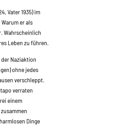
24, Vater 1935) im
. Warum er als
ar. Wahrscheinlich
ares Leben zu führen.
 der Naziaktion
ngen) ohne jedes
ausen verschleppt.
tapo verraten
erei einem
ut zusammen
harmlosen Dinge