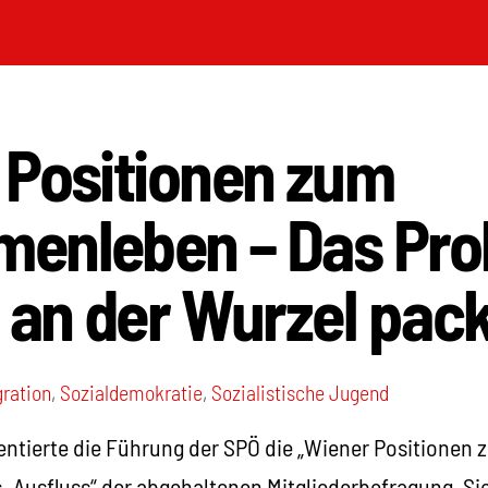
 Positionen zum
enleben – Das Pr
 an der Wurzel pac
gration
,
Sozialdemokratie
,
Sozialistische Jugend
entierte die Führung der SPÖ die „Wiener Positionen 
„Ausfluss“ der abgehaltenen Mitgliederbefragung. Sie