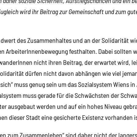
 daher soziale Sicherheit, Aufstiegschancen und ein b
Zugleich wird ihr Beitrag zur Gemeinschaft und zum g
wert des Zusammenhaltes und an der Solidarität wic
n ArbeiterInnenbewegung festhalten. Dabei sollten w
wanderInnen nicht ihren Beitrag, der erwartet wird, le
idarität dürfen nicht davon abhängen wie viel jeman
 sich“ muss genug sein um das Sozialsystem Wiens i
alsystem muss gerade für die Schwächsten der Schwa
er ausgebaut werden und auf ein hohes Niveau gebr
en dieser Stadt eine gesicherte Existenz vorhanden is
nen zum Zusammenleben“ sind daher nicht der langers