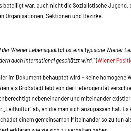
 beteiligt war, auch nicht die Sozialistische Jugend, 
n Organisationen, Sektionen und Bezirke.
l der Wiener Lebensqualität ist eine typische Wiener Le
dern auch international geschätzt wird.“
(
Wiener Posit
s hier im Dokument behauptet wird – keine homogene 
ien als Großstadt lebt von der Heterogenität verschi
eichberechtigt nebeneinander und miteinander existier
 „Leitkultur“ ab, an die man sich anzupassen hat. Es 
schadet einem gemeinsamen Miteinander so zu tun a
rt erklären wie sie sich zu verhalten haben.