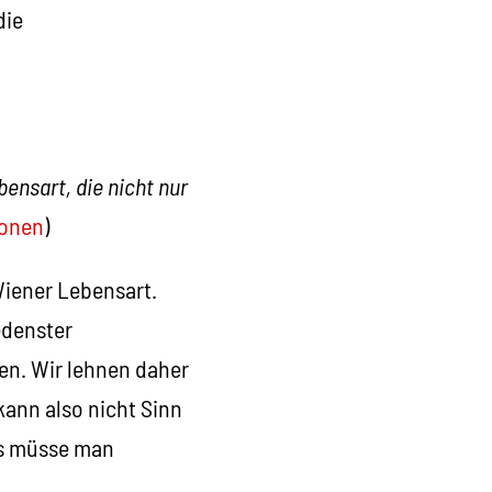
die
bensart, die nicht nur
ionen
)
Wiener Lebensart.
edenster
en. Wir lehnen daher
kann also nicht Sinn
ls müsse man