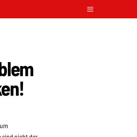
oblem
ken!
zum
 sind nicht der