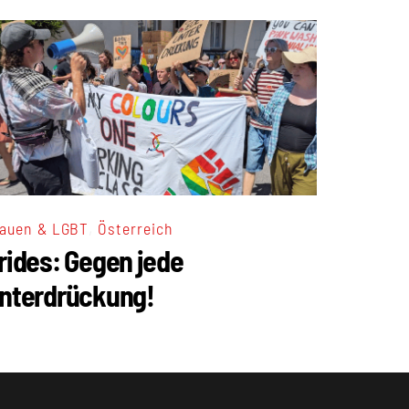
,
auen & LGBT
Österreich
rides: Gegen jede
nterdrückung!