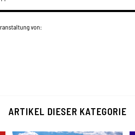
▬▬▬▬▬▬▬▬▬▬▬▬▬▬▬▬▬▬▬▬▬
ranstaltung von:
ARTIKEL DIESER KATEGORIE