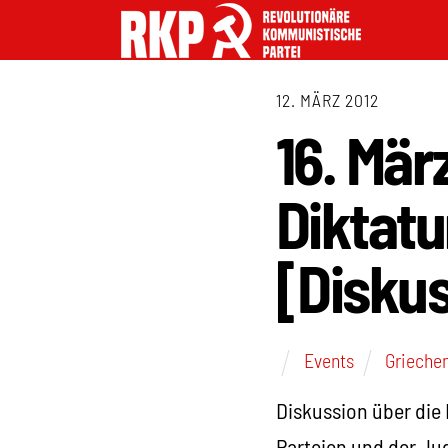
12. MÄRZ 2012
16. Mär
Diktatu
[Disku
Events
Grieche
Diskussion über die K
Parteien und der Ju