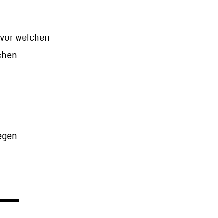
 vor welchen
schen
egen
▬▬