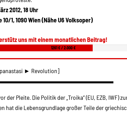
ärz 2012, 18 Uhr
 10/1, 1090 Wien (Nähe U6 Volksoper)
erstütz uns mit einem monatlichen Beitrag!
1261 € / 2.000 €
astasi ► Revolution]
▬▬▬▬▬▬▬▬▬▬▬▬▬▬▬▬▬▬▬
r der Pleite. Die Politik der „Troika“ (EU, EZB, IWF) z
en hat die Lebensgrundlage großer Teile der griechi