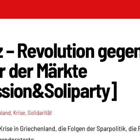
z – Revolution gegen
r der Märkte
ssion&Soliparty]
nland
,
Krise
,
Solidarität
rise in Griechenland, die Folgen der Sparpolitik, die 
gendproteste.