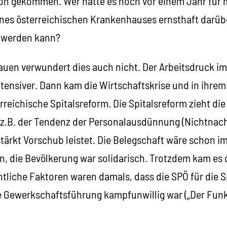
tion gekommen. Wer hätte es noch vor einem Jahr für 
ines österreichischen Krankenhauses ernsthaft darübe
t werden kann?
uen verwundert dies auch nicht. Der Arbeitsdruck i
tensiver. Dann kam die Wirtschaftskrise und in ihrem
rreichische Spitalsreform. Die Spitalsreform zieht d
e z.B. der Tendenz der Personalausdünnung (Nichtna
tärkt Vorschub leistet. Die Belegschaft wäre schon i
, die Bevölkerung war solidarisch. Trotzdem kam es
tliche Faktoren waren damals, dass die SPÖ für die S
e Gewerkschaftsführung kampfunwillig war („Der Funke