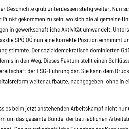
er Geschichte grub unterdessen stetig weiter. Nun sc
 Punkt gekommen zu sein, wo sich die allgemeine Un
gen in gewerkschaftliche Aktivität umwandelt. Unters
ss die SPÖ OÖ nun eine korrekte Position einnimmt u
rung stimmte. Der sozialdemokratisch dominierten GdG
dernis in den Weg. Dieses Faktum stellt einen Schlüs
ereitschaft der FSG-Führung dar. Sie kann dem Druck
pitalsreform weiter aufbaute, nachgegeben, ohne in ei
ass es beim jetzt anstehenden Arbeitskampf nicht nur
rn um das gesamte Bündel der betrieblichen Arbeits
 geht. Das gewerkschaftliche Erwachen der Kranken