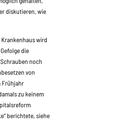
möglich gehalten,
r diskutieren, wie
m Krankenhaus wird
 Gefolge die
ie Schrauben noch
chbesetzen von
m Frühjahr
 damals zu keinem
pitalsreform
“ berichtete, siehe