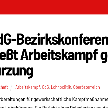
GdG-Bezirkskonfere
ießt Arbeitskampf 
rzung
chaft
Arbeitskampf
,
GdG
,
Lohnpolitik
,
Oberösterreich
Vorbereitungen für gewerkschaftliche Kampfmaßnahm
e Lohnkürzung. Ein Bericht eines Delegierten von de