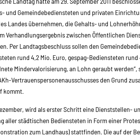
ische Landtag hatte am 29. September 2011 beschlosse
es- und Gemeindebediensteten und privaten Einrichtu
des Landes übernehmen, die Gehalts- und Lohnerhö
em Verhandlungsergebnis zwischen Öffentlichen Dien
en. Per Landtagsbeschluss sollen den Gemeindebedie
teten rund 4,2 Mio. Euro, gespag-Bediensteten rund 
dnete Mindervalorisierung, an Lohn geraubt werden“, s
AKh-Vertrauenspersonenausschusses den Grund zus
f kommt.
zember, wird als erster Schritt eine Dienststellen- u
 aller städtischen Bediensteten in Form einer Prote
nstration zum Landhaus) stattfinden. Die auf der B