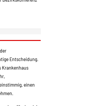
 der
htige Entscheidung.
es Krankenhaus
hr,
einstimmig, einen
ehmen.