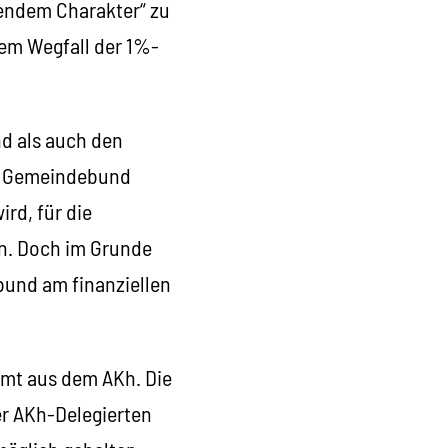
rendem Charakter“ zu
em Wegfall der 1%-
d als auch den
er Gemeindebund
ird, für die
n. Doch im Grunde
bund am finanziellen
mmt aus dem AKh. Die
er AKh-Delegierten