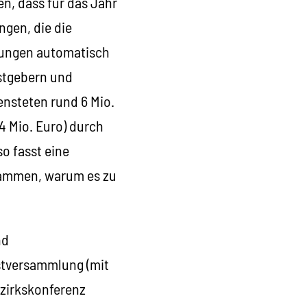
n, dass für das Jahr
ngen, die die
hungen automatisch
stgebern und
nsteten rund 6 Mio.
4 Mio. Euro) durch
o fasst eine
ammen, warum es zu
nd
stversammlung (mit
ezirkskonferenz