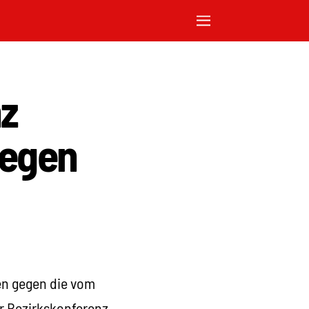
nz
gegen
en gegen die vom
r Bezirkskonferenz