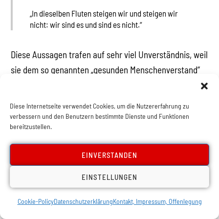
„In dieselben Fluten steigen wir und steigen wir
nicht: wir sind es und sind es nicht.“
Diese Aussagen trafen auf sehr viel Unverständnis, weil
sie dem so genannten „gesunden Menschenverstand“
widersprachen. So obskur und paradox erschienen sie
seinen Zeitgenossen, dass sie ihm den Spitznamen „der
Diese Internetseite verwendet Cookies, um die Nutzererfahrung zu
Dunkle“ einbrachten. Heraklit hingegen zeigte sich
verbessern und den Benutzern bestimmte Dienste und Funktionen
bereitzustellen.
völlig gleichgültig gegenüber diesem Unverständnis
und reagierte darauf mit Verachtung:
EINVERSTANDEN
„Für dies Wort [Weltgesetz] aber, ob es gleich ewig
EINSTELLUNGEN
ist, gewinnen die Menschen kein Verständnis,
weder ehe sie es vernommen noch sobald sie es
Cookie-Policy
Datenschutzerklärung
Kontakt, Impressum, Offenlegung
vernommen. Alles geschieht nach diesem Wort,