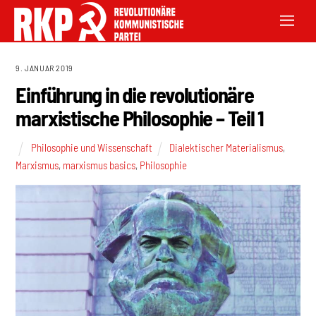
9. JANUAR 2019
Einführung in die revolutionäre
marxistische Philosophie – Teil 1
Philosophie und Wissenschaft
Dialektischer Materialismus
,
Marxismus
,
marxismus basics
,
Philosophie