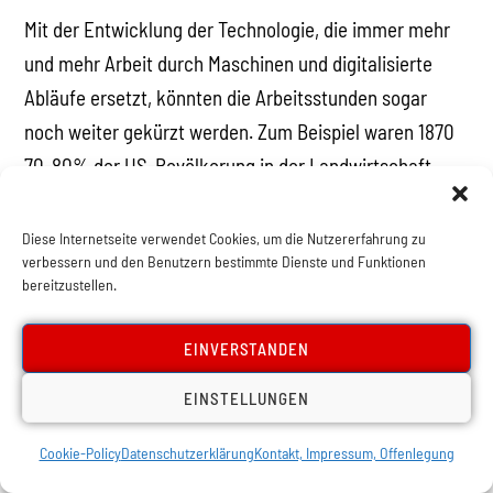
Mit der Entwicklung der Technologie, die immer mehr
und mehr Arbeit durch Maschinen und digitalisierte
Abläufe ersetzt, könnten die Arbeitsstunden sogar
noch weiter gekürzt werden. Zum Beispiel waren 1870
70-80% der US-Bevölkerung in der Landwirtschaft
beschäftigt, während es heute nur 2% sind. Aber trotz
dem Rückgang der Beschäftigten in der
Diese Internetseite verwendet Cookies, um die Nutzererfahrung zu
verbessern und den Benutzern bestimmte Dienste und Funktionen
Landwirtschaft, hat sich der Ertrag gewaltig erhöht.
bereitzustellen.
Von 1950 bis 2000 wurde der landwirtschaftliche
Ertrag massiv erhöht.
EINVERSTANDEN
Zum Beispiel: die durchschnittliche Menge an Milch, die
EINSTELLUNGEN
pro Kuh produziert wird, erhöhte sich von 5’314 Pfund
Cookie-Policy
Datenschutzerklärung
Kontakt, Impressum, Offenlegung
auf 18’201 Pfund pro Jahr (+242%); der