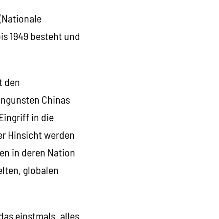
(Nationale
bis 1949 besteht und
t den
Ungunsten Chinas
ngriff in die
ler Hinsicht werden
en in deren Nation
elten, globalen
as einstmals „alles