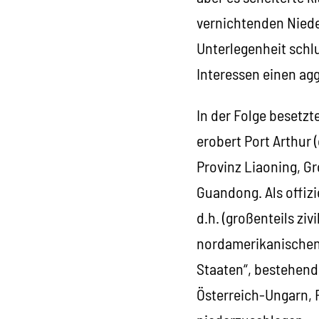
vernichtenden Niede
Unterlegenheit schl
Interessen einen ag
In der Folge besetz
erobert Port Arthur 
Provinz Liaoning, G
Guandong. Als offiz
d.h. (großenteils z
nordamerikanischen 
Staaten“, bestehend
Österreich-Ungarn, 