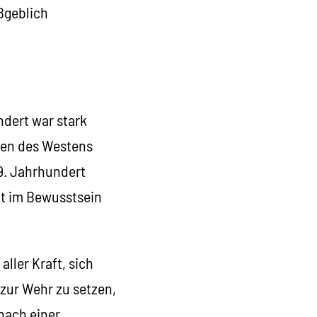
ßgeblich
ndert war stark
sten des Westens
19. Jahrhundert
it im Bewusstsein
ller Kraft, sich
zur Wehr zu setzen,
nach einer