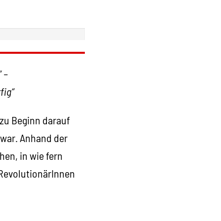
“ –
fig“
 zu Beginn darauf
t war. Anhand der
en, in wie fern
 RevolutionärInnen