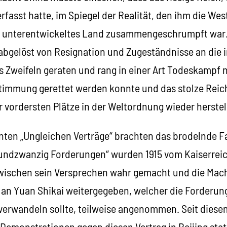
fasst hatte, im Spiegel der Realität, den ihm die We
in unterentwickeltes Land zusammengeschrumpft war
abgelöst von Resignation und Zugeständnisse an die i
s Zweifeln geraten und rang in einer Art Todeskampf
immung gerettet werden konnte und das stolze Reich 
r vordersten Plätze in der Weltordnung wieder herste
hnten „Ungleichen Verträge“ brachten das brodelnde 
nundzwanzig Forderungen“ wurden 1915 vom Kaiserreic
zwischen sein Versprechen wahr gemacht und die Mac
an Yuan Shikai weitergegeben, welcher die Forderunge
verwandeln sollte, teilweise angenommen. Seit diese
 Demonstrationen gegen diesen Vertrag in Beijing stat