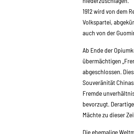
niederzuschlagen.
1912 wird von dem R
Volkspartei, abgekü
auch von der Guomin
Ab Ende der Opiumkr
übermächtigen „Frem
abgeschlossen. Diese
Souveränität Chinas.
Fremde unverhältnis
bevorzugt. Derartige
Mächte zu dieser Zei
Die ehemalige Weltma