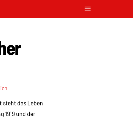
her
tion
it steht das Leben
g 1919 und der