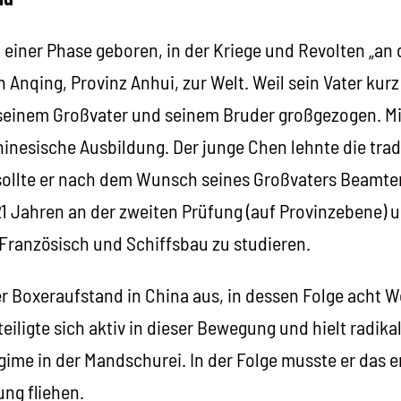
 einer Phase geboren, in der Kriege und Revolten „an
n Anqing, Provinz Anhui, zur Welt. Weil sein Vater kur
 seinem Großvater und seinem Bruder großgezogen. M
hinesische Ausbildung. Der junge Chen lehnte die trad
sollte er nach dem Wunsch seines Großvaters Beamte
21 Jahren an der zweiten Prüfung (auf Provinzebene) 
Französisch und Schiffsbau zu studieren.
er Boxeraufstand in China aus, in dessen Folge acht 
eiligte sich aktiv in dieser Bewegung und hielt radika
ime in der Mandschurei. In der Folge musste er das er
ung fliehen.