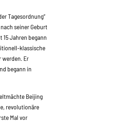
 der Tagesordnung“
z nach seiner Geburt
it 15 Jahren begann
itionell-klassische
r werden. Er
und begann in
Weltmächte Beijing
le, revolutionäre
ste Mal vor