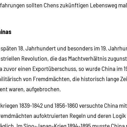
Erfahrungen sollten Chens zukünftigen Lebensweg ma
hinas
m späten 18. Jahrhundert und besonders im 19. Jahrhu
ustriellen Revolution, die das Machtverhältnis zugun
ina zuvor einen Exportüberschuss, so wurde China im 
ilitärisch von Fremdmächten, die historisch lange Ze
tent waren, aufgebrochen.
riegen 1839-1842 und 1856-1860 versuchte China mit a
remdmächten aufoktruierten Regeln und deren Logik 
läglich. Im Sino-Japan-Krieg 1894-1895 musste China 