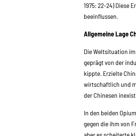
1975: 22-24) Diese 
beeinflussen.
Allgemeine Lage C
Die Weltsituation i
geprägt von der ind
kippte. Erzielte Ch
wirtschaftlich und m
der Chinesen inexis
In den beiden Opiumk
gegen die ihm von F
aber es scheiterte k