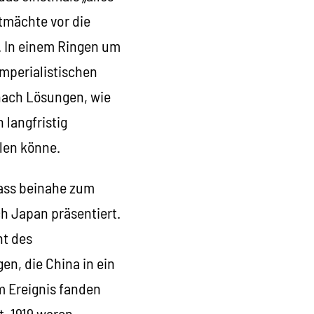
stmächte vor die
. In einem Ringen um
mperialistischen
 nach Lösungen, wie
langfristig
llen könne.
Fass beinahe zum
h Japan präsentiert.
ht des
n, die China in ein
m Ereignis fanden
t. 1919 waren