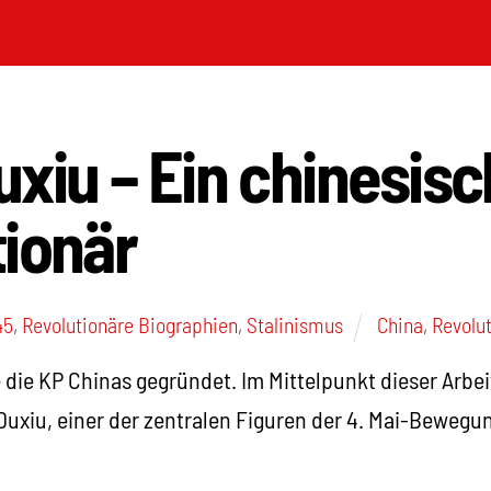
xiu – Ein chinesisc
tionär
45
,
Revolutionäre Biographien
,
Stalinismus
China
,
Revolu
e die KP Chinas gegründet. Im Mittelpunkt dieser Arbe
uxiu, einer der zentralen Figuren der 4. Mai-Bewegun