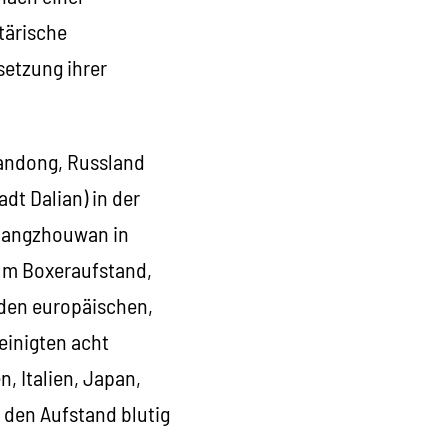
tärische
etzung ihrer
handong, Russland
dt Dalian) in der
ouangzhouwan in
zum Boxeraufstand,
 den europäischen,
einigten acht
, Italien, Japan,
den Aufstand blutig