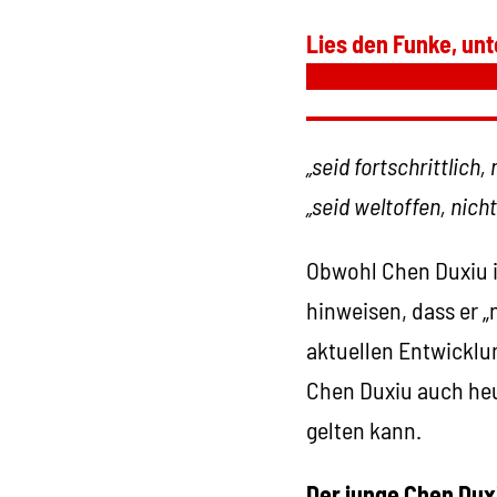
Lies den Funke, unt
„seid fortschrittlich,
„seid weltoffen, nich
Obwohl Chen Duxiu im
hinweisen, dass er „
aktuellen Entwicklun
Chen Duxiu auch heu
gelten kann.
Der junge Chen Dux