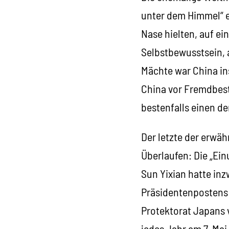
unter dem Himmel“ er
Nase hielten, auf e
Selbstbewusstsein, 
Mächte war China in
China vor Fremdbest
bestenfalls einen de
Der letzte der erwä
Überlaufen: Die „Ei
Sun Yixian hatte in
Präsidentenpostens 
Protektorat Japans 
jedes Jahr am 7. Mai