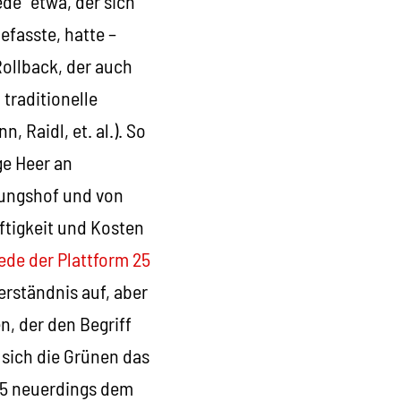
de“ etwa, der sich
efasste, hatte –
Rollback, der auch
traditionelle
Raidl, et. al.). So
ge Heer an
nungshof und von
ftigkeit und Kosten
ede der Plattform 25
erständnis auf, aber
n, der den Begriff
 sich die Grünen das
 25 neuerdings dem