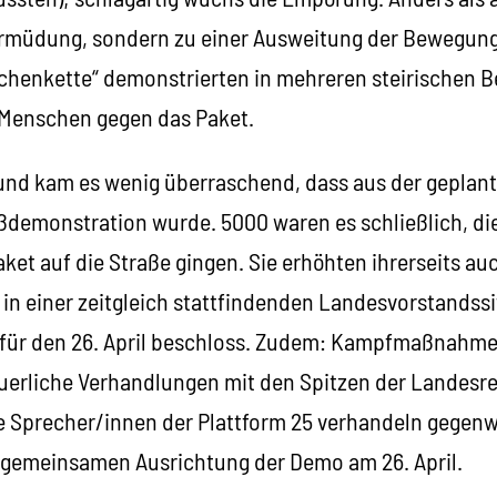
 Ermüdung, sondern zu einer Ausweitung der Bewegung
chenkette“ demonstrierten in mehreren steirischen B
0 Menschen gegen das Paket.
und kam es wenig überraschend, dass aus der geplan
ßdemonstration wurde. 5000 waren es schließlich, d
et auf die Straße gingen. Sie erhöhten ihrerseits au
 in einer zeitgleich stattfindenden Landesvorstandssi
für den 26. April beschloss. Zudem: Kampfmaßnahme
neuerliche Verhandlungen mit den Spitzen der Landesr
Die Sprecher/innen der Plattform 25 verhandeln gegen
 gemeinsamen Ausrichtung der Demo am 26. April.