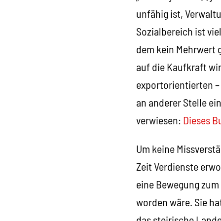
unfähig ist, Verwalt
Sozialbereich ist vie
dem kein Mehrwert g
auf die Kaufkraft w
exportorientierten 
an anderer Stelle e
verwiesen:
Dieses B
Um keine Missverstä
Zeit Verdienste erw
eine Bewegung zum 
worden wäre. Sie ha
das steirische Land