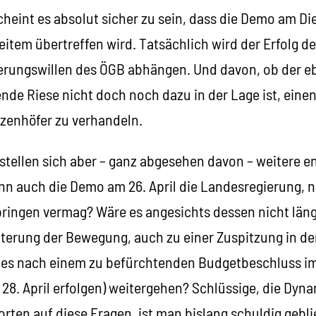
cheint es absolut sicher zu sein, dass die Demo am D
weitem übertreffen wird. Tatsächlich wird der Erfolg de
ierungswillen des ÖGB abhängen. Und davon, ob der e
nde Riese nicht doch noch dazu in der Lage ist, ein
zenhöfer zu verhandeln.
 stellen sich aber – ganz abgesehen davon – weitere 
nn auch die Demo am 26. April die Landesregierung, n
ingen vermag? Wäre es angesichts dessen nicht längs
iterung der Bewegung, auch zu einer Zuspitzung in d
l es nach einem zu befürchtenden Budgetbeschluss im
 28. April erfolgen) weitergehen? Schlüssige, die Dy
rten auf diese Fragen, ist man bislang schuldig gebli