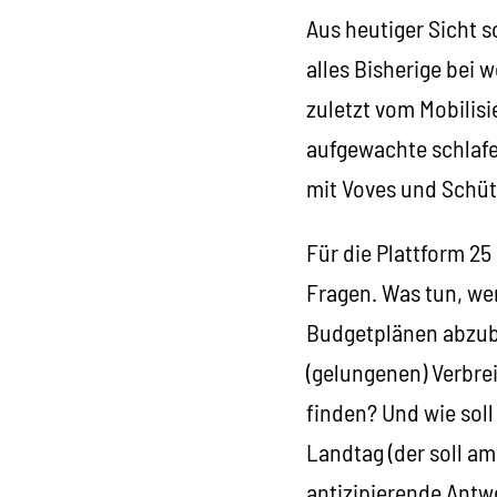
Aus heutiger Sicht s
alles Bisherige bei 
zuletzt vom Mobilis
aufgewachte schlafe
mit Voves und Schüt
Für die Plattform 25
Fragen. Was tun, we
Budgetplänen abzubr
(gelungenen) Verbre
finden? Und wie sol
Landtag (der soll am
antizipierende Antwo