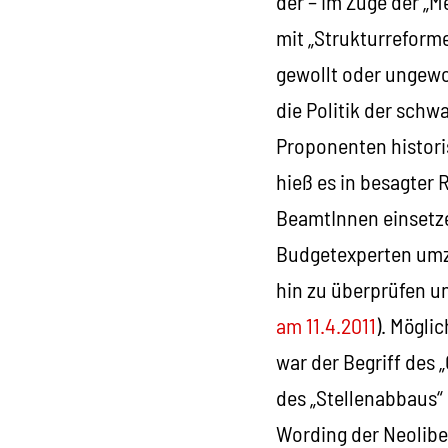
der – im Zuge der „M
mit „Strukturreforme
gewollt oder ungewol
die Politik der schw
Proponenten histori
hieß es in besagter 
BeamtInnen einsetze
Budgetexperten umzu
hin zu überprüfen un
am 11.4.2011
). Mögli
war der Begriff des 
des „Stellenabbaus“
Wording der Neolibe