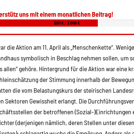
erstütz uns mit einem monatlichen Beitrag!
1261 € / 2.000 €
ar die Aktion am 11. April als „Menschenkette“. Weni
andhaus symbolisch in Beschlag nehmen sollen, um so
 allen“ gehöre. Hintergrund für die Aktion war eine k
hleinschätzung der Stimmung innerhalb der Bewegun
tten die vom Belastungskurs der steirischen Landes
en Sektoren Gewissheit erlangt. Die Durchführungsv
chäftsstellen der betroffenen (Sozial-)Einrichtungen e
chter (derjenigen nämlich, deren Stellen unter diese
ssten); schlagartig wuchs die Empörung. Anders als