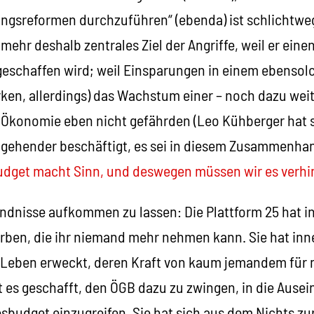
ungsreformen durchzuführen“ (ebenda) ist schlichtweg
lmehr deshalb zentrales Ziel der Angriffe, weil er einen
eschaffen wird; weil Einsparungen in einem ebensol
irken, allerdings) das Wachstum einer – noch dazu we
– Ökonomie eben nicht gefährden (Leo Kühberger hat s
ingehender beschäftigt, es sei in diesem Zusammenhan
udget macht Sinn, und deswegen müssen wir es verhi
ndnisse aufkommen zu lassen: Die Plattform 25 hat i
orben, die ihr niemand mehr nehmen kann. Sie hat inn
Leben erweckt, deren Kraft von kaum jemandem für 
t es geschafft, den ÖGB dazu zu zwingen, in die Aus
esbudget einzugreifen. Sie hat sich aus dem Nichts z