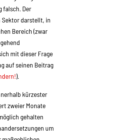
 falsch. Der
 Sektor darstellt, in
chen Bereich (zwar
itgehend
ich mit dieser Frage
g auf seinen Beitrag
ndern!
).
nnerhalb kürzester
ert zweier Monate
möglich gehalten
einandersetzungen um
ur maßgeblichen