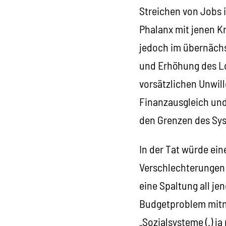
Streichen von Jobs i
Phalanx mit jenen Kr
jedoch im übernächs
und Erhöhung des Lo
vorsätzlichen Unwil
Finanzausgleich und 
den Grenzen des Sys
In der Tat würde ei
Verschlechterungen 
eine Spaltung all je
Budgetproblem mitni
„Sozialsysteme (.) 