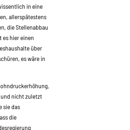
issentlich in eine
en, allerspätestens
n, die Stellenabbau
 es hier einen
deshaushalte über
schüren, es wäre in
, Lohndruckerhöhung,
und nicht zuletzt
e sie das
ass die
ndesregierung