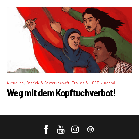
,
,
,
Aktuelles
Betrieb & Gewerkschaft
Frauen & LGBT
Jugend
Weg mit dem Kopftuchverbot!