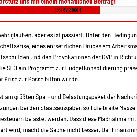
erstütz uns mit einem monatlichen Beitrag!
1261 € / 2.000 €
ehr glauben, aber es ist passiert: Unter den Bedingu
chaftskrise, eines entsetzlichen Drucks am Arbeitsma
tsschulden und den Provokationen der ÖVP in Richt
ie SPÖ ein Programm zur Budgetkonsolidierung präsen
r Krise zur Kasse bitten würde.
gst am größten Spar- und Belastungspaket der Nachkr
ungen bei den Staatsausgaben soll die breite Masse 
iesteuern belastet werden. Dass diese Maßnahme mit
rt wird, macht die Sache nicht besser. Der Finanzmin