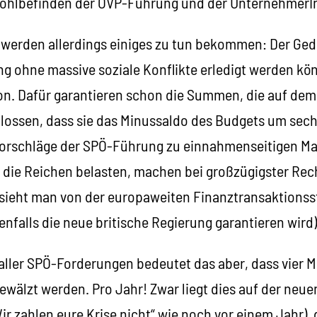
ohlbefinden der ÖVP-Führung und der UnternehmerIn
werden allerdings einiges zu tun bekommen: Der Ged
g ohne massive soziale Konflikte erledigt werden kö
sion. Dafür garantieren schon die Summen, die auf dem
lossen, dass sie das Minussaldo des Budgets um sech
e Vorschläge der SPÖ-Führung zu einnahmenseitigen M
 die Reichen belasten, machen bei großzügigster Re
 (sieht man von der europaweiten Finanztransaktionsst
nfalls die neue britische Regierung garantieren wird)
 aller SPÖ-Forderungen bedeutet das aber, dass vier M
ewälzt werden. Pro Jahr! Zwar liegt dies auf der neue
„Wir zahlen eure Krise nicht“ wie noch vor einem Jahr),