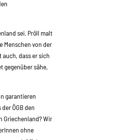
den
land sei. Pröll malt
ie Menschen von der
auch, dass er sich
et gegenüber sähe,
on garantieren
 der ÖGB den
in Griechenland? Wir
merInnen ohne