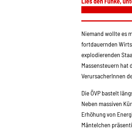
Lies den Funke, unt
Niemand wollte es m
fortdauernden Wirts
explodierenden Staa
Massensteuern hat d
VerursacherInnen de
Die ÖVP bastelt län
Neben massiven Kürz
Erhöhung von Energ
Mäntelchen präsentie