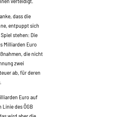
nen verteidigt.
anke, dass die
nne, entpuppt sich
 Spiel stehen: Die
s Milliarden Euro
aßnahmen, die nicht
chnung zwei
euer ab, für deren
.
illiarden Euro auf
n Linie des ÖGB
 das wird aber die