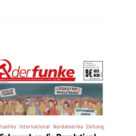
,
,
,
tuelles
International
Nordamerika
Zeitung