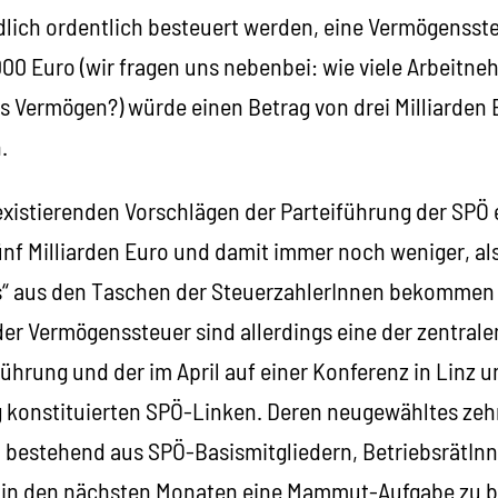
ich ordentlich besteuert werden, eine Vermögensst
000 Euro (wir fragen uns nebenbei: wie viele Arbeitn
s Vermögen?) würde einen Betrag von drei Milliarden E
.
istierenden Vorschlägen der Parteiführung der SPÖ e
f Milliarden Euro und damit immer noch weniger, al
“ aus den Taschen der SteuerzahlerInnen bekommen 
 der Vermögenssteuer sind allerdings eine der zentra
ührung und der im April auf einer Konferenz in Linz u
konstituierten SPÖ-Linken. Deren neugewähltes zeh
bestehend aus SPÖ-Basismitgliedern, BetriebsrätIn
rd in den nächsten Monaten eine Mammut-Aufgabe zu 