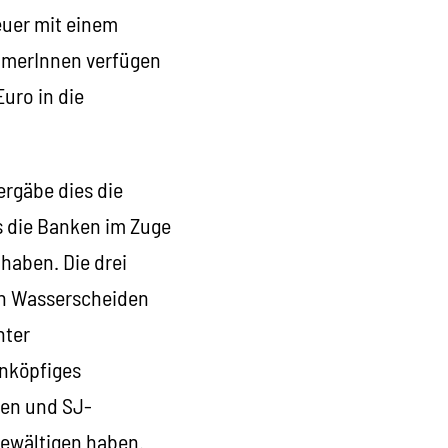
euer mit einem
ehmerInnen verfügen
uro in die
rgäbe dies die
s die Banken im Zuge
haben. Die drei
len Wasserscheiden
nter
nköpfiges
nen und SJ-
bewältigen haben.