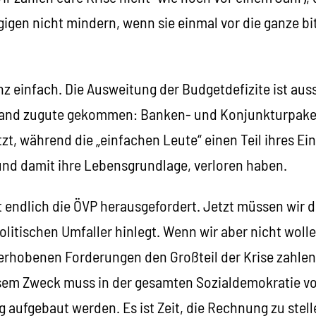
gen nicht mindern, wenn sie einmal vor die ganze bi
nz einfach. Die Ausweitung der Budgetdefizite ist aus
Land zugute gekommen: Banken- und Konjunkturpake
zt, während die „einfachen Leute“ einen Teil ihres 
 und damit ihre Lebensgrundlage, verloren haben.
endlich die ÖVP herausgefordert. Jetzt müssen wir da
olitischen Umfaller hinlegt. Wenn wir aber nicht wolle
 erhobenen Forderungen den Großteil der Krise zahle
sem Zweck muss in der gesamten Sozialdemokratie vo
g aufgebaut werden. Es ist Zeit, die Rechnung zu stel